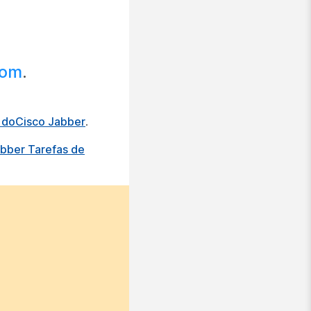
com
.
o doCisco Jabber
.
abber Tarefas de