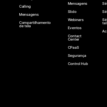
Mensagens
Sé
Calling
Slido
Sé
Mensagens
Webinars
Sé
Compartilhamento
te
de tela
Eventos
Ac
Contact
Center
CPaaS
Segurança
Control Hub