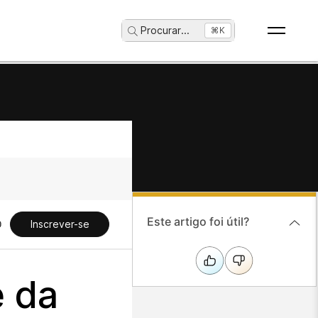
Procurar
...
⌘K
Este artigo foi útil?
Inscrever-se
e da