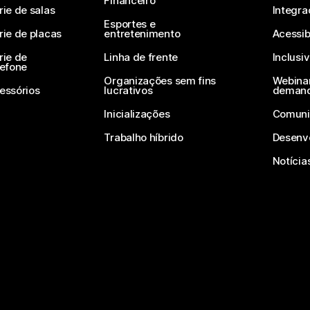
Financeiro
rie de salas
Integra
Esportes e
rie de placas
entretenimento
Acessib
rie de
Linha de frente
Inclusi
lefone
Organizações sem fins
Webinar
essórios
lucrativos
deman
Inicializações
Comuni
Trabalho híbrido
Desenv
Notícia