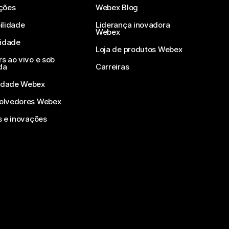
ções
Webex Blog
ilidade
Liderança inovadora
Webex
vidade
Loja de produtos Webex
s ao vivo e sob
da
Carreiras
dade Webex
olvedores Webex
s e inovações