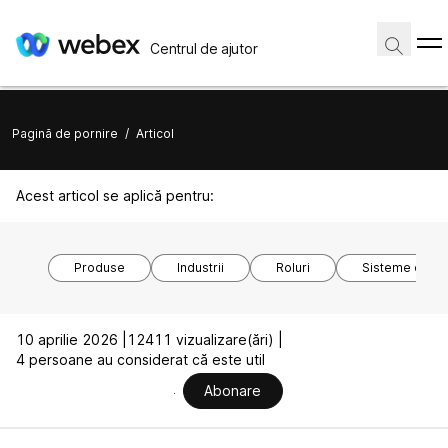
Centrul de ajutor
Pagină de pornire
/
Articol
Acest articol se aplică pentru:
Produse
Industrii
Roluri
Sisteme de o
10 aprilie 2026 |
12411 vizualizare(ări) |
4 persoane au considerat că este util
Abonare