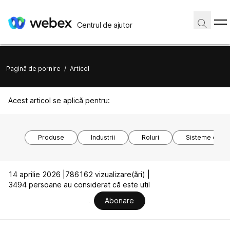
Centrul de ajutor
Pagină de pornire
/
Articol
Acest articol se aplică pentru:
Produse
Industrii
Roluri
Sisteme de o
14 aprilie 2026 |
786162 vizualizare(ări) |
3494 persoane au considerat că este util
Abonare