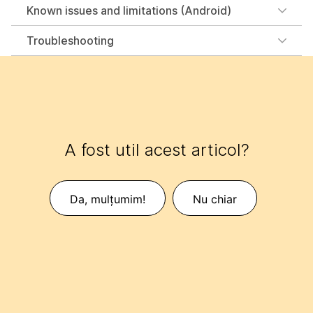
Known issues and limitations (Android)
Troubleshooting
A fost util acest articol?
Da, mulțumim!
Nu chiar