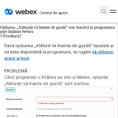
Pagină de pornire
/
Articol
Centrul de ajutor
10 aprilie 2026 |
553 vizualizare(ări) |
0 persoane au considerat că este
util
Opțiunea „Alăturați-vă înainte de gazdă” este inactivă la programarea
unei întâlniri Webex
Feedback?
Dacă opțiunea „Alătură-te înainte de gazdă” lipsește și
nu este disponibilă la programare, te rugăm
să utilizezi
acest articol
.
PROBLEMĂ
Când programați o întâlnire pe site-ul Webex, opțiunile
„Alăturați-vă înainte de gazdă” sunt inactive.