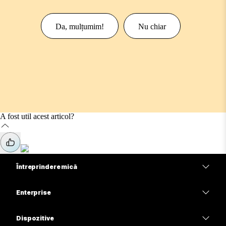
Da, mulțumim!
Nu chiar
A fost util acest articol?
Întreprindere mică
Prețuri
Enterprise
Aplicația Webex
Webex Suite
Dispozitive
Meetings