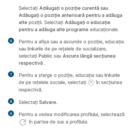
Selectați
Adăugați o poziție curentă sau
Adăugați o poziție anterioară pentru a adăuga
alte
poziții. Selectați
Adăugați o educație
pentru a adăuga alte programe
educaționale.
6
Pentru a afișa sau a ascunde o poziție, educația
sau linkurile de pe rețelele de socializare,
selectați
Public
sau
Ascuns lângă secțiunea
respectivă
.
7
Pentru a șterge o poziție, educația sau linkurile
de pe rețelele sociale, selectați
în secțiunea
respectivă.
8
Selectați
Salvare
.
9
Pentru a vedea modificarea profilului, selectează
în partea de sus a profilului.