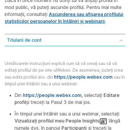
Dacă în orice moment nu doriți să vă afișați profilul în
mod public, vă puteți ascunde profilul. Pentru mai multe
informații, consultați
Ascunderea sau afișarea profilului
statisticilor persoanelor în întâlniri și webinarii
.
Titularii de cont
Următoarele instrucțiuni explică cum să vă creați sau să vă
editați profilul de pe site-ulWebex. De asemenea, puteți crea
https://people.webex.com
sau edita profilul dvs. din
sau în
timpul unei întâlniri sau a unui webinar:
Din
https://people.webex.com
, selectați
Editare
profil
și treceți la Pasul 3 de mai jos.
În timpul unei întâlniri sau a unui webinar, selectați
Vizualizați profilul meu People Insights
lângă
numele dvs. în panoul
Participanți
și treceți la