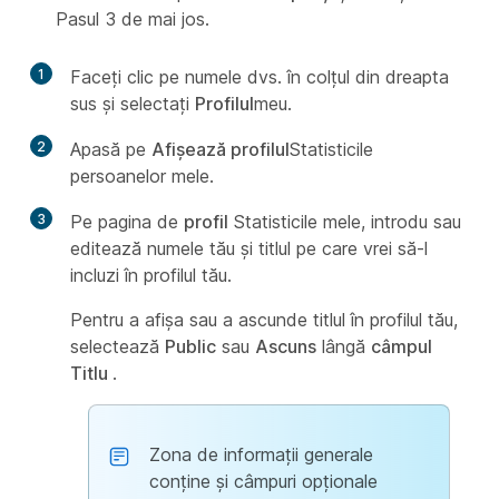
Pasul 3 de mai jos.
1
Faceți clic pe numele dvs. în colțul din dreapta
sus și selectați
Profilul
meu.
2
Apasă pe
Afișează profilul
Statisticile
persoanelor mele.
3
Pe pagina de
profil
Statisticile mele, introdu sau
editează numele tău și titlul pe care vrei să-l
incluzi în profilul tău.
Pentru a afișa sau a ascunde titlul în profilul tău,
selectează
Public
sau
Ascuns
lângă
câmpul
Titlu
.
Zona de informații generale
conține și câmpuri opționale