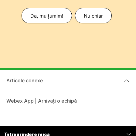
Da, mulțumim!
Nu chiar
Articole conexe
Webex App | Arhivați o echipă
Întreprindere mică