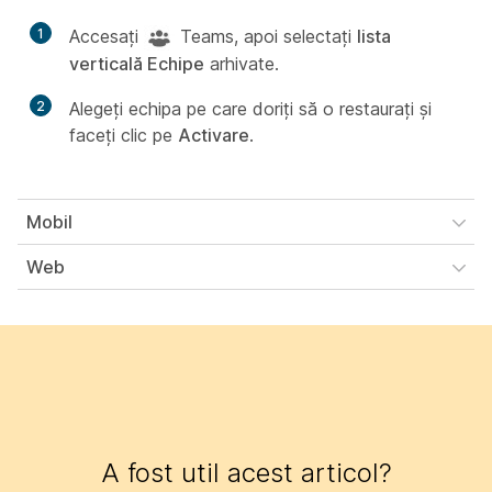
1
Accesați
Teams, apoi selectați
lista
verticală Echipe
arhivate.
2
Alegeți echipa pe care doriți să o restaurați și
faceți clic pe
Activare
.
Mobil
Web
A fost util acest articol?