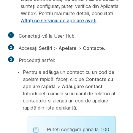
sunteți configurat, puteți verifica din Aplicația
Webex. Pentru mai multe detalii, consultați
Aflați ce serviciu de apelare aveți
.
1
Conectați-vă la User Hub.
2
Accesați
Setări
>
Apelare
>
Contacte
.
3
Procedați astfel:
Pentru a adăuga un contact cu un cod de
apelare rapidă, faceți clic pe
Contacte cu
apelare rapidă
>
Adăugare contact
.
Introduceți numele și numărul de telefon al
contactului și alegeți un cod de apelare
rapidă din lista derulantă.
Puteți configura până la 100