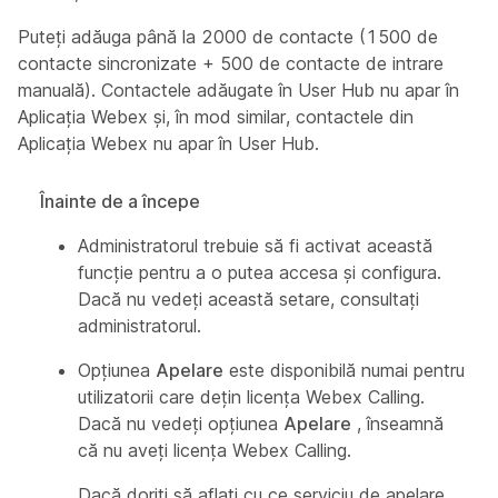
Puteți adăuga până la 2000 de contacte (1500 de
contacte sincronizate + 500 de contacte de intrare
manuală). Contactele adăugate în User Hub nu apar în
Aplicația Webex și, în mod similar, contactele din
Aplicația Webex nu apar în User Hub.
Înainte de a începe
Administratorul trebuie să fi activat această
funcție pentru a o putea accesa și configura.
Dacă nu vedeți această setare, consultați
administratorul.
Opțiunea
Apelare
este disponibilă numai pentru
utilizatorii care dețin licența Webex Calling.
Dacă nu vedeți opțiunea
Apelare
, înseamnă
că nu aveți licența Webex Calling.
Dacă doriți să aflați cu ce serviciu de apelare