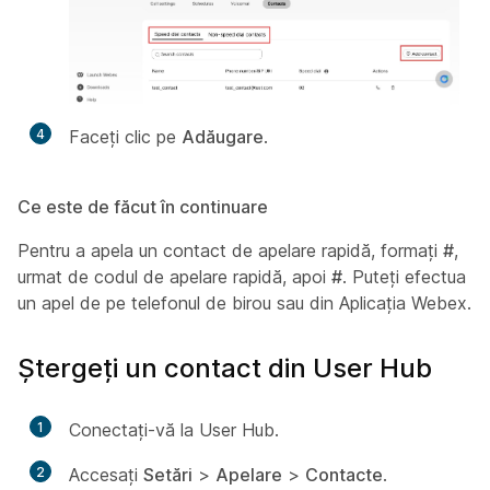
4
Faceți clic pe
Adăugare
.
Ce este de făcut în continuare
Pentru a apela un contact de apelare rapidă, formați
#
,
urmat de codul de apelare rapidă, apoi
#
. Puteți efectua
un apel de pe telefonul de birou sau din Aplicația Webex.
Ștergeți un contact din User Hub
1
Conectați-vă la User Hub.
2
Accesați
Setări
>
Apelare
>
Contacte
.