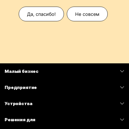
Да, спасибо!
Не совсем
Малый бизнес
Цены
Предприятие
Приложение Webex
Webex Suite
Устройства
Совещания
Calling
гарнитуры
Calling
Решения для
Совещания
Камеры
Сообщения