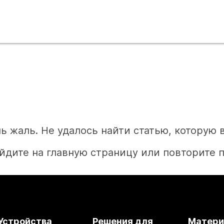
ь жаль. Не удалось найти статью, которую 
йдите на главную страницу или повторите п
Главная
Устройства
Решения для
Матер
Необходим ответ?