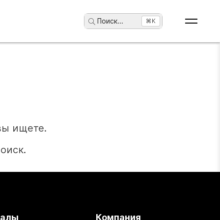
Поиск
...
⌘K
вы ищете.
оиск.
иалы
Компания