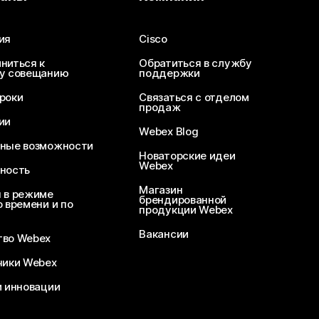
ия
Cisco
ниться к
Обратиться в службу
у совещанию
поддержки
роки
Связаться с отделом
продаж
ии
Webex Blog
ные возможности
Новаторские идеи
Webex
ность
Магазин
 в режиме
брендированной
 времени и по
продукции Webex
Вакансии
во Webex
чики Webex
и инновации