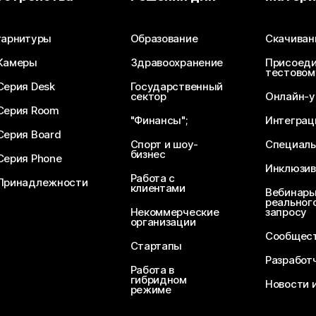
Отправьте вопрос
гарнитуры
Образование
Скачиван
Камеры
Здравоохранение
Присоеди
тестовом
Серия Desk
Государственный
сектор
Онлайн-у
Серия Room
"Финансы";
Интеграц
Серия Board
Спорт и шоу-
Специаль
бизнес
Серия Phone
Инклюзив
Работа с
Принадлежности
клиентами
Вебинары
реального
Некоммерческие
запросу
организации
Сообщест
Стартапы
Разработ
Работа в
гибридном
Новости 
режиме