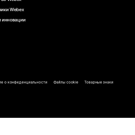
чики Webex
и инновации
ие о конфиденциальности
Файлы cookie
Товарные знаки