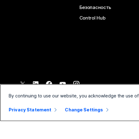
Безопасность
Control Hub
©
2026
Cisco и/или филиалы компании. Все права защищены.
By continuing to use our website, you acknowledge the use of
Privacy Statement
Change Settings