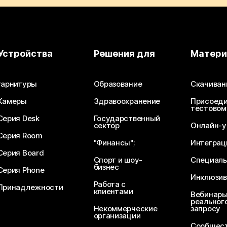
Устройства
Решения для
Матер
гарнитуры
Образование
Скачиван
Камеры
Здравоохранение
Присоеди
тестовом
Серия Desk
Государственный
сектор
Онлайн-у
Серия Room
"Финансы";
Интеграц
Серия Board
Спорт и шоу-
Специаль
бизнес
Серия Phone
Инклюзив
Работа с
Принадлежности
клиентами
Вебинары
реального
Некоммерческие
запросу
организации
Сообщест