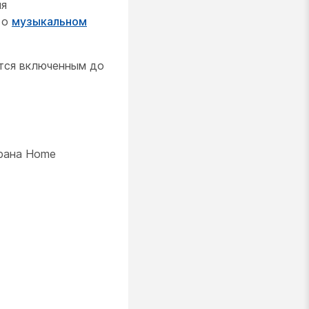
ля
 о
музыкальном
ется включенным до
крана Home