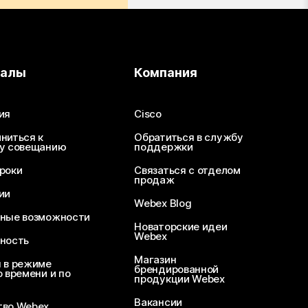
иалы
Компания
ия
Cisco
ниться к
Обратиться в службу
у совещанию
поддержки
роки
Связаться с отделом
продаж
ии
Webex Blog
ные возможности
Новаторские идеи
Webex
ность
Магазин
 в режиме
брендированной
 времени и по
продукции Webex
Вакансии
во Webex