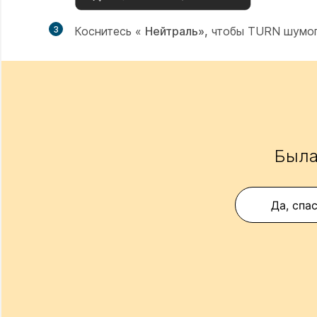
3
Коснитесь «
Нейтраль»,
чтобы TURN шумоп
Была
Да, спа