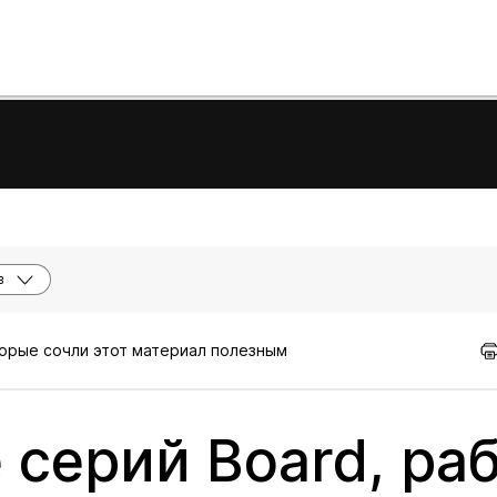
в
торые сочли этот материал полезным
серий Board, ра