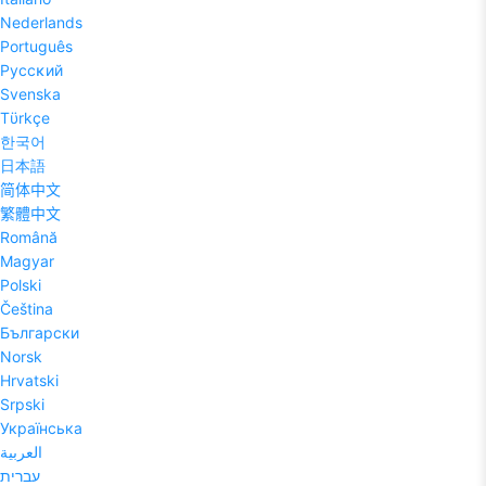
Nederlands
Português
Pyccĸий
Svenska
Tϋrkçe
한국어
日本語
简体中文
繁體中文
Română
Magyar
Polski
Čeština
Български
Norsk
Hrvatski
Srpski
Українська
العربية
עברית