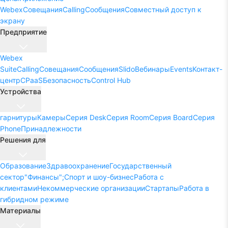
Webex
Совещания
Calling
Сообщения
Совместный доступ к
экрану
Предприятие
Webex
Suite
Calling
Совещания
Сообщения
Slido
Вебинары
Events
Контакт-
центр
CPaaS
Безопасность
Control Hub
Устройства
гарнитуры
Камеры
Серия Desk
Серия Room
Серия Board
Серия
Phone
Принадлежности
Решения для
Образование
Здравоохранение
Государственный
сектор
"Финансы";
Спорт и шоу-бизнес
Работа с
клиентами
Некоммерческие организации
Стартапы
Работа в
гибридном режиме
Материалы