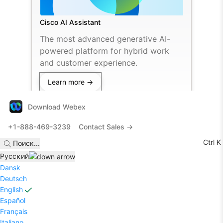
Cisco AI Assistant
The most advanced generative AI-
powered platform for hybrid work
and customer experience.
Learn more →
Download Webex
+1-888-469-3239
Contact Sales →
Ctrl K
Поиск
...
Pyccĸий
Dansk
Deutsch
English
Español
Français
Italiano