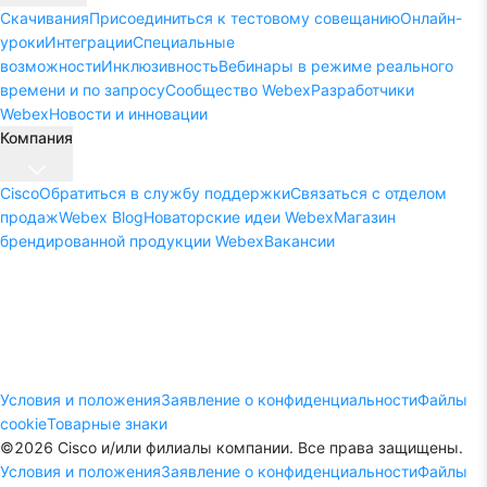
Скачивания
Присоединиться к тестовому совещанию
Онлайн-
уроки
Интеграции
Специальные
возможности
Инклюзивность
Вебинары в режиме реального
времени и по запросу
Сообщество Webex
Разработчики
Webex
Новости и инновации
Компания
Cisco
Обратиться в службу поддержки
Связаться с отделом
продаж
Webex Blog
Новаторские идеи Webex
Магазин
брендированной продукции Webex
Вакансии
Условия и положения
Заявление о конфиденциальности
Файлы
cookie
Товарные знаки
©
2026
Cisco и/или филиалы компании. Все права защищены.
Условия и положения
Заявление о конфиденциальности
Файлы