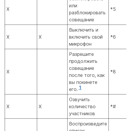
или
X
*5
разблокировать
совещание
Выключить и
X
X
включить свой
*6
микрофон
Разрешите
продолжить
совещание
X
*8
после того, как
вы покинете
1
его.
Озвучить
X
X
количество
*#
участников
Воспроизведите
список