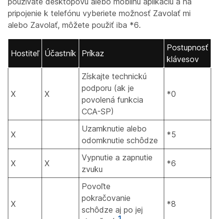
používate desktopovú alebo mobilnú aplikáciu a na
pripojenie k telefónu vyberiete možnosť Zavolať mi
alebo Zavolať, môžete použiť iba *6.
Postupnosť
Hostiteľ
Účastník
Príkaz
klávesov
Získajte technickú
podporu (ak je
X
X
*0
povolená funkcia
CCA-SP)
Uzamknutie alebo
X
*5
odomknutie schôdze
Vypnutie a zapnutie
X
X
*6
zvuku
Povoľte
pokračovanie
X
*8
schôdze aj po jej
1