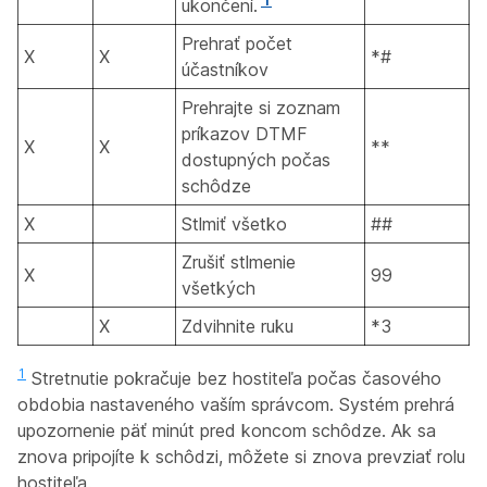
ukončení.
Prehrať počet
X
X
*#
účastníkov
Prehrajte si zoznam
príkazov DTMF
X
X
**
dostupných počas
schôdze
X
Stlmiť všetko
##
Zrušiť stlmenie
X
99
všetkých
X
Zdvihnite ruku
*3
1
Stretnutie pokračuje bez hostiteľa počas časového
obdobia nastaveného vaším správcom. Systém prehrá
upozornenie päť minút pred koncom schôdze. Ak sa
znova pripojíte k schôdzi, môžete si znova prevziať rolu
hostiteľa.