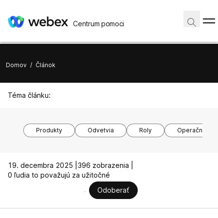
Centrum pomoci
Domov
/
Článok
Téma článku:
Produkty
Odvetvia
Roly
Operačné sy
19. decembra 2025 |
396 zobrazenia |
0 ľudia to považujú za užitočné
Odoberať