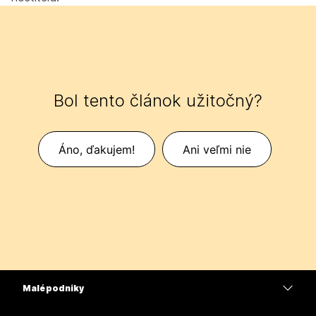
Bol tento článok užitočný?
Áno, ďakujem!
Ani veľmi nie
Malé podniky
Ceny