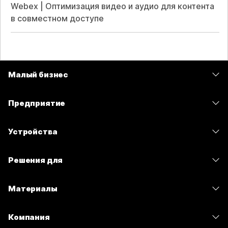
Webex | Оптимизация видео и аудио для контента
в совместном доступе
Малый бизнес
Цены
Предприятие
Приложение Webex
Webex Suite
Устройства
Совещания
Calling
гарнитуры
Calling
Решения для
Совещания
Камеры
Сообщения
Образование
Сообщения
Материалы
Серия Desk
Совместный доступ к экрану
Здравоохранение
Slido
Скачивания
Серия Room
Компания
Государственный сектор
Вебинары
Присоединиться к тестовому совещанию