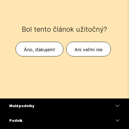
Bol tento článok užitočný?
Áno, ďakujem!
Ani veľmi nie
Malé podniky
Ceny
Podnik
Aplikácia Webex