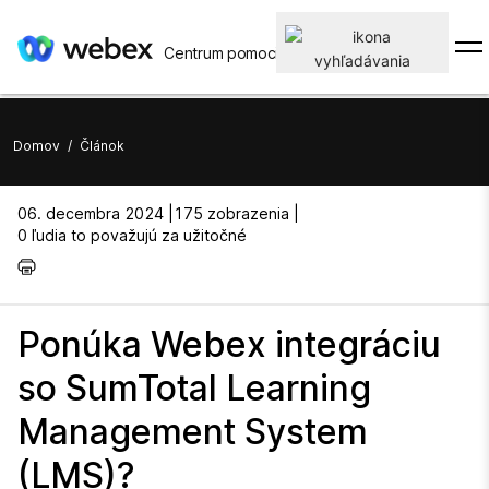
Centrum pomoci
Domov
/
Článok
06. decembra 2024 |
175 zobrazenia |
0 ľudia to považujú za užitočné
Ponúka Webex integráciu
so SumTotal Learning
Management System
(LMS)?