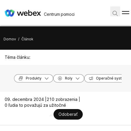
Centrum pomoci
Domov
/
Článok
Téma článku:
Produkty
Roly
Operačné systémy
09. decembra 2024 |
210 zobrazenia |
0 ľudia to považujú za užitočné
Odoberať