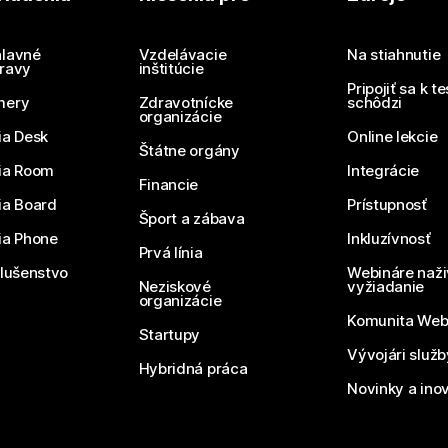
Potrebujete odpoveď?
Odoslať otázku
lavné
Vzdelávacie
Na stiahnutie
ravy
inštitúcie
Pripojiť sa k t
mery
Zdravotnícke
schôdzi
organizácie
ia Desk
Online lekcie
Štátne orgány
ia Room
Integrácie
Financie
ia Board
Prístupnosť
Šport a zábava
ia Phone
Inkluzívnosť
Prvá línia
slušenstvo
Webináre naži
Neziskové
vyžiadanie
organizácie
Komunita We
Startupy
Vývojári služ
Hybridná práca
Novinky a ino