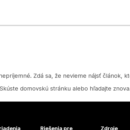
 nepríjemné. Zdá sa, že nevieme nájsť článok, kt
Skúste domovskú stránku alebo hľadajte znova
Domov
riadenia
Riešenia pre
Zdroje