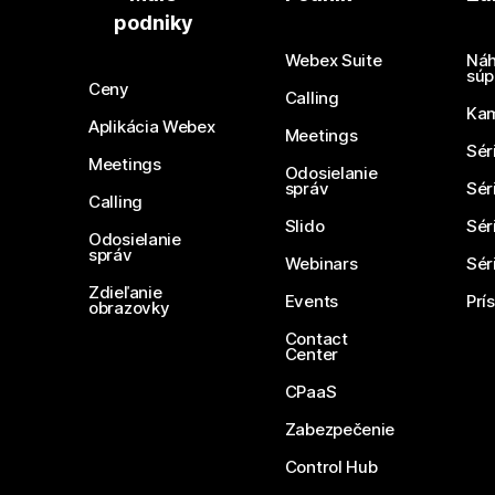
podniky
Webex Suite
Náh
súp
Ceny
Calling
Ka
Aplikácia Webex
Meetings
Sér
Meetings
Odosielanie
správ
Sér
Calling
Slido
Sér
Odosielanie
správ
Webinars
Sér
Zdieľanie
Events
Prí
obrazovky
Contact
Center
CPaaS
Zabezpečenie
Control Hub