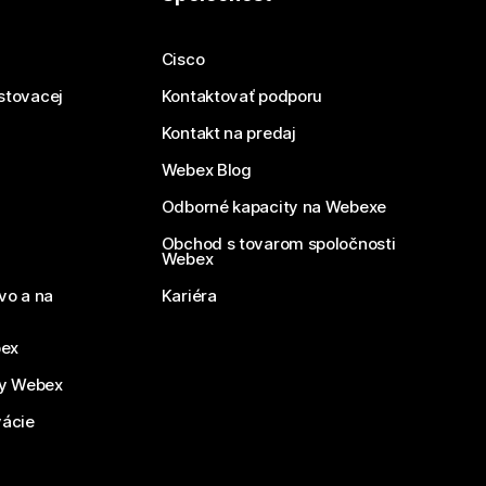
Cisco
estovacej
Kontaktovať podporu
Kontakt na predaj
Webex Blog
Odborné kapacity na Webexe
Obchod s tovarom spoločnosti
Webex
vo a na
Kariéra
bex
by Webex
vácie