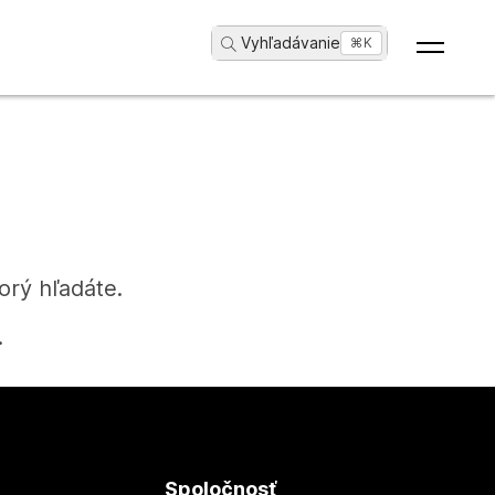
Vyhľadávanie
...
⌘K
orý hľadáte.
.
Spoločnosť