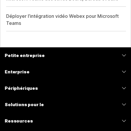
Déployer l’intégration vidéo Webex pour Microsoft
Teams
Petite entreprise
Tarifs
Enterprise
Application Webex
Webex Suite
Périphériques
Meetings
Calling
Casques
Calling
Solutions pour le
Meetings
Caméras
Messagerie
Enseignement
Messagerie
Ressources
Série de bureaux
Partage d’écran
Soins de santé
Slido