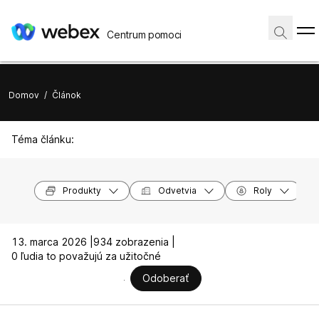
Centrum pomoci
Domov
/
Článok
Téma článku:
Produkty
Odvetvia
Roly
13. marca 2026 |
934 zobrazenia |
0 ľudia to považujú za užitočné
Odoberať