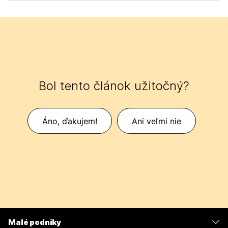
Bol tento článok užitočný?
Áno, ďakujem!
Ani veľmi nie
Malé podniky