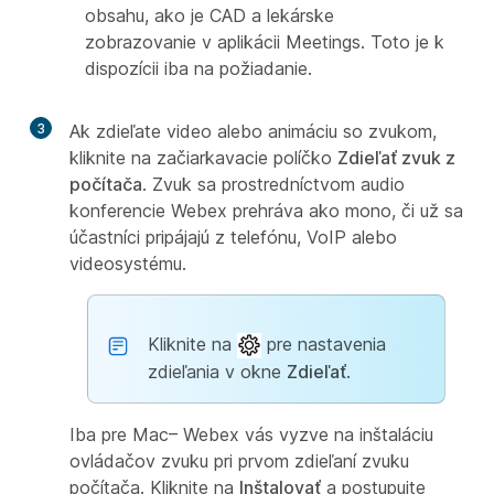
obsahu, ako je CAD a lekárske
zobrazovanie v aplikácii Meetings. Toto je k
dispozícii iba na požiadanie.
3
Ak zdieľate video alebo animáciu so zvukom,
kliknite na začiarkavacie políčko
Zdieľať zvuk z
počítača
. Zvuk sa prostredníctvom audio
konferencie Webex prehráva ako mono, či už sa
účastníci pripájajú z telefónu, VoIP alebo
videosystému.
Kliknite na
pre nastavenia
zdieľania v okne
Zdieľať
.
Iba pre Mac
– Webex vás vyzve na inštaláciu
ovládačov zvuku pri prvom zdieľaní zvuku
počítača. Kliknite na
Inštalovať
a postupujte