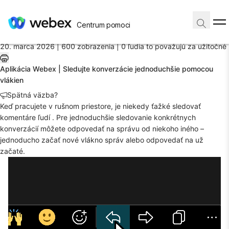
Domov
/
Centrum pomoci
Článok
20. marca 2026 |
600 zobrazenia |
0 ľudia to považujú za užitočné
Aplikácia Webex | Sledujte konverzácie jednoduchšie pomocou
vlákien
Spätná väzba?
Keď pracujete v rušnom priestore, je niekedy ťažké sledovať
komentáre ľudí . Pre jednoduchšie sledovanie konkrétnych
konverzácií môžete odpovedať na správu od niekoho iného –
jednoducho začať nové vlákno správ alebo odpovedať na už
začaté.