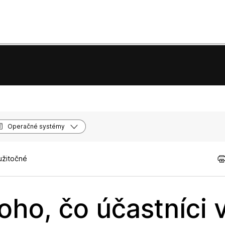
Operačné systémy
užitočné
oho, čo účastníci v