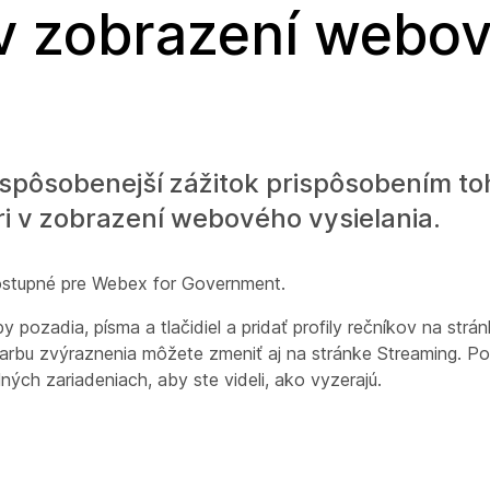
v zobrazení webo
ispôsobenejší zážitok prispôsobením to
ri v zobrazení webového vysielania.
ostupné pre Webex for Government.
pozadia, písma a tlačidiel a pridať profily rečníkov na stránk
arbu zvýraznenia môžete zmeniť aj na stránke Streaming. P
ých zariadeniach, aby ste videli, ako vyzerajú.