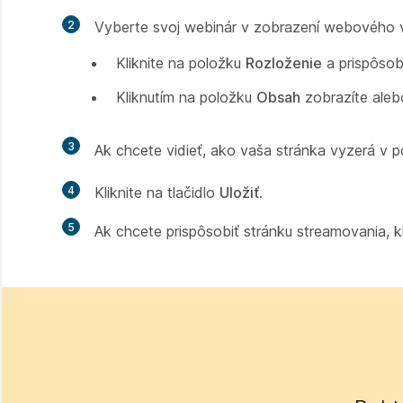
2
Vyberte svoj webinár v zobrazení webového vys
Kliknite na položku
Rozloženie
a prispôsobt
Kliknutím na položku
Obsah
zobrazíte alebo
3
Ak chcete vidieť, ako vaša stránka vyzerá v po
4
Kliknite na tlačidlo
Uložiť
.
5
Ak chcete prispôsobiť stránku streamovania, k