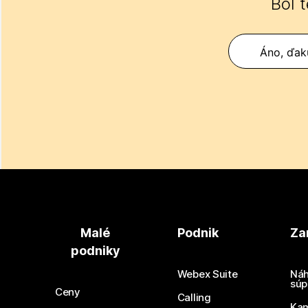
Bol 
Áno, ďak
Malé
Podnik
Za
podniky
Webex Suite
Náh
súp
Ceny
Calling
Ka