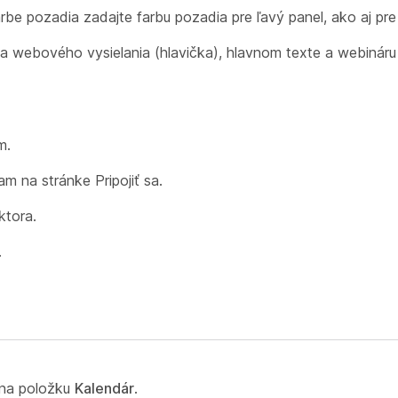
rbe pozadia zadajte farbu pozadia pre ľavý panel, ako aj pr
a webového vysielania (hlavička), hlavnom texte a webinár
m.
am na stránke Pripojiť sa.
ktora.
.
e na položku
Kalendár
.