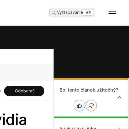
Vyhľadávanie
...
⌘K
Bol tento článok užitočný?
Odoberať
idia
Súvisiace články