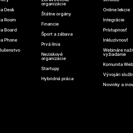
organizácie
ia Desk
Online lekcie
Štátne orgány
ia Room
Integrácie
Financie
ia Board
Prístupnosť
Šport a zábava
ia Phone
Inkluzívnosť
Prvá línia
slušenstvo
Webináre naži
Neziskové
vyžiadanie
organizácie
Komunita We
Startupy
Vývojári služ
Hybridná práca
Novinky a ino