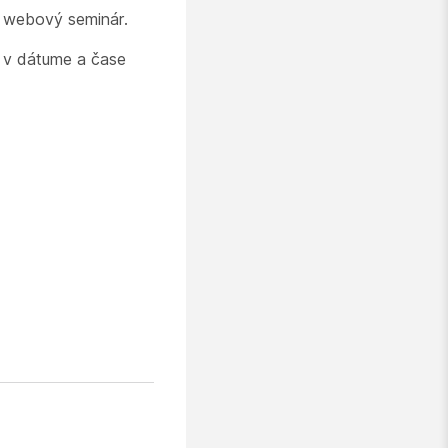
e webový seminár.
u v dátume a čase