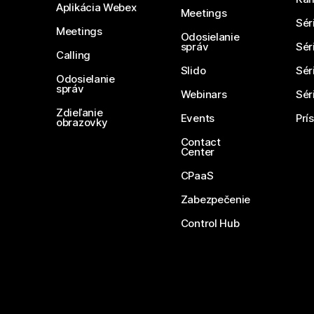
Aplikácia Webex
Meetings
Sér
Meetings
Odosielanie
správ
Sér
Calling
Slido
Sér
Odosielanie
správ
Webinars
Sér
Zdieľanie
Events
Prí
obrazovky
Contact
Center
CPaaS
Zabezpečenie
Control Hub