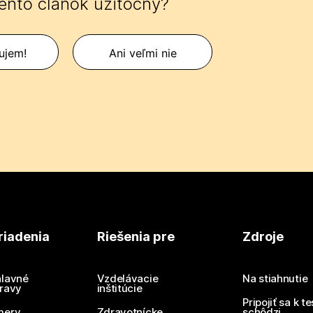
tento článok užitočný?
ujem!
Ani veľmi nie
riadenia
Riešenia pre
Zdroje
lavné
Vzdelávacie
Na stiahnutie
ravy
inštitúcie
Pripojiť sa k t
mery
Zdravotnícke
schôdzi