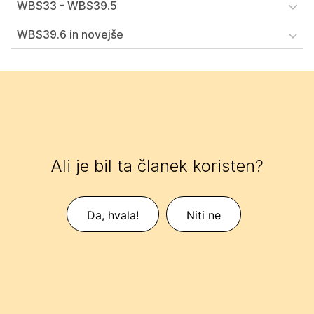
WBS33 - WBS39.5
WBS39.6 in novejše
Ali je bil ta članek koristen?
Da, hvala!
Niti ne