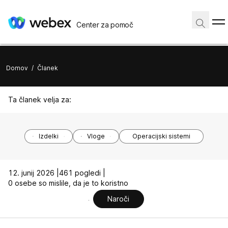
Center za pomoč
Domov
/
Članek
Ta članek velja za:
Izdelki
Vloge
Operacijski sistemi
12. junij 2026 |
461 pogledi |
0 osebe so mislile, da je to koristno
Naroči