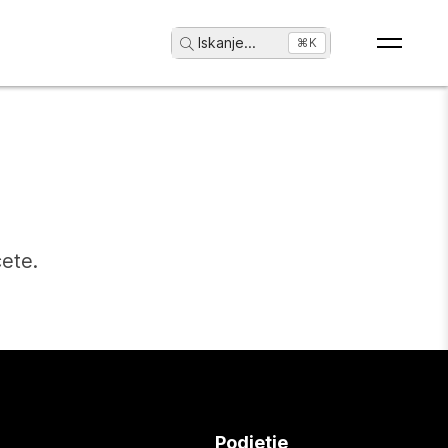
Iskanje
...
⌘K
čete.
Podjetje