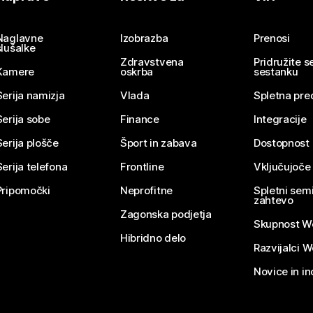
Pošlji vprašanje
Naglavne
Izobrazba
Prenosi
slušalke
Zdravstvena
Pridružite 
Kamere
oskrba
sestanku
Serija namizja
Vlada
Spletna pre
Serija sobe
Finance
Integracije
Serija plošče
Šport in zabava
Dostopnost
Serija telefona
Frontline
Vključujoče
Pripomočki
Neprofitne
Spletni semi
zahtevo
Zagonska podjetja
Skupnost W
Hibridno delo
Razvijalci 
Novice in in