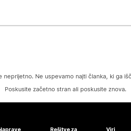
e neprijetno. Ne uspevamo najti članka, ki ga iš
Poskusite začetno stran ali poskusite znova.
Domov
Naprave
Rešitve za
Viri
Potrebujete odgovor?