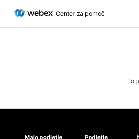
Center za pomoč
To j
Malo podjetje
Podjetje