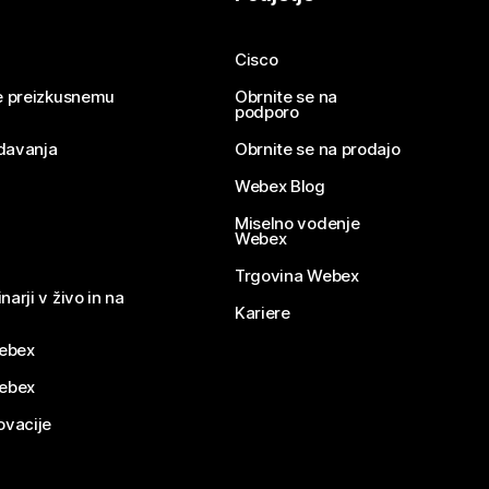
Cisco
se preizkusnemu
Obrnite se na
podporo
davanja
Obrnite se na prodajo
Webex Blog
Miselno vodenje
Webex
Trgovina Webex
narji v živo in na
Kariere
ebex
Webex
ovacije