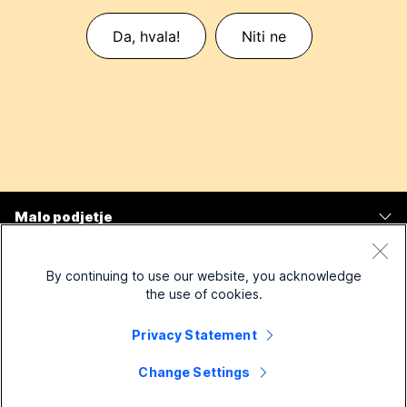
Da, hvala!
Niti ne
Malo podjetje
Cene
Podjetje
By continuing to use our website, you acknowledge
Aplikacija Webex
the use of cookies.
Webex Suite
Naprave
Meetings
Privacy Statement
Calling
Naglavne slušalke
Calling
Rešitve za
Change Settings
Meetings
Kamere
Sporočanje
Izobrazba