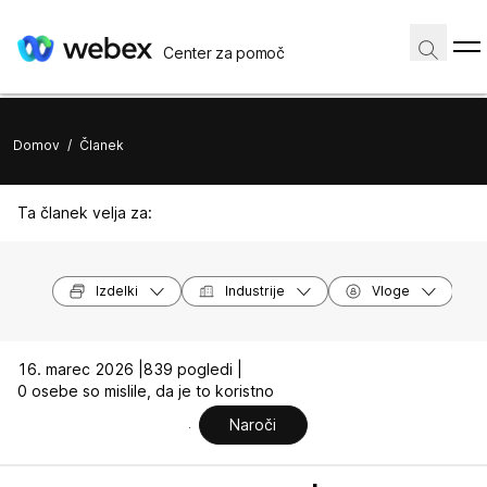
Center za pomoč
Domov
/
Članek
Ta članek velja za:
Izdelki
Industrije
Vloge
16. marec 2026 |
839 pogledi |
0 osebe so mislile, da je to koristno
Naroči