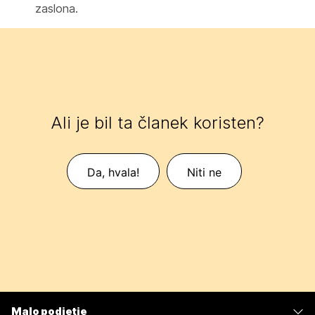
zaslona.
Ali je bil ta članek koristen?
Da, hvala!
Niti ne
Malo podjetje