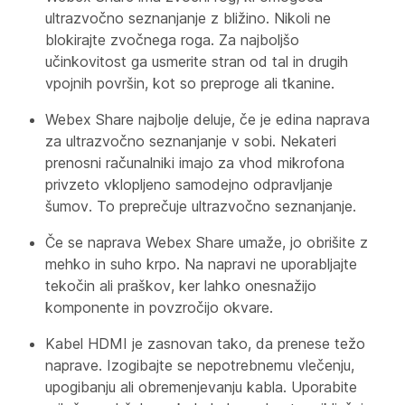
ultrazvočno seznanjanje z bližino. Nikoli ne
blokirajte zvočnega roga. Za najboljšo
učinkovitost ga usmerite stran od tal in drugih
vpojnih površin, kot so preproge ali tkanine.
Webex Share najbolje deluje, če je edina naprava
za ultrazvočno seznanjanje v sobi. Nekateri
prenosni računalniki imajo za vhod mikrofona
privzeto vklopljeno samodejno odpravljanje
šumov. To preprečuje ultrazvočno seznanjanje.
Če se naprava Webex Share umaže, jo obrišite z
mehko in suho krpo. Na napravi ne uporabljajte
tekočin ali praškov, ker lahko onesnažijo
komponente in povzročijo okvare.
Kabel HDMI je zasnovan tako, da prenese težo
naprave. Izogibajte se nepotrebnemu vlečenju,
upogibanju ali obremenjevanju kabla. Uporabite