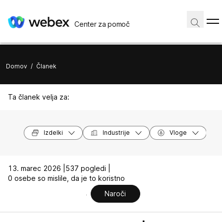
Center za pomoč
Domov
/
Članek
Ta članek velja za:
Izdelki
Industrije
Vloge
13. marec 2026 |
537 pogledi |
0 osebe so mislile, da je to koristno
Naroči