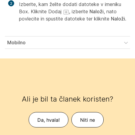
2
Izberite, kam želite dodati datoteke v imeniku
Box. Kliknite Dodaj
, izberite
Naloži
, nato
povlecite in spustite datoteke ter kliknite
Naloži
.
Mobilno
Ali je bil ta članek koristen?
Da, hvala!
Niti ne