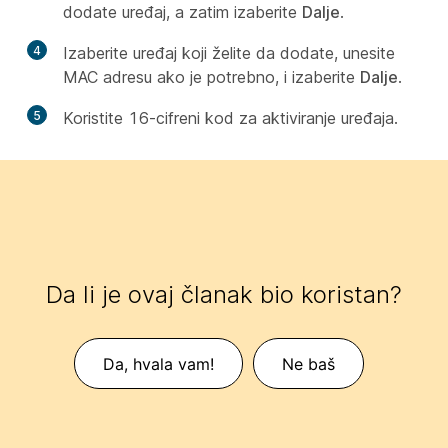
dodate uređaj, a zatim izaberite
Dalje
.
4
Izaberite uređaj koji želite da dodate, unesite
MAC adresu ako je potrebno, i izaberite
Dalje
.
5
Koristite 16-cifreni kod za aktiviranje uređaja.
Da li je ovaj članak bio koristan?
Da, hvala vam!
Ne baš