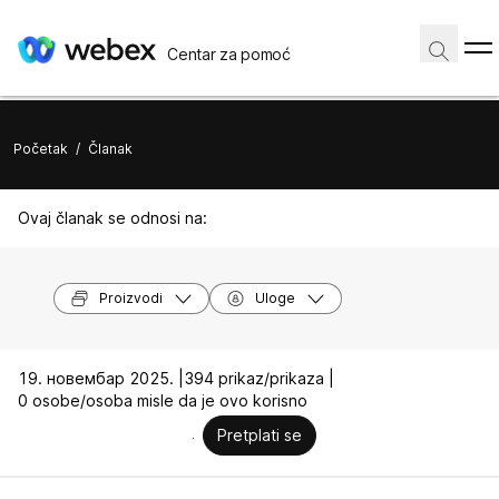
Centar za pomoć
Početak
/
Članak
Ovaj članak se odnosi na:
Proizvodi
Uloge
19. новембар 2025. |
394 prikaz/prikaza |
0 osobe/osoba misle da je ovo korisno
Pretplati se