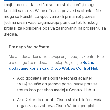
imajte na umu da se lični sobni i stolni uređaji mogu
koristiti samo za Webex Teams pozive i sastanke. Ne
mogu se koristiti za upućivanje (ili primanje) poziva
ljudima izvan vaše organizacije pomoću telefonskog
broja ili za korišćenje poziva zasnovanih na proširenju sa
uređaja.
Pre nego što počnete
Morate dodati korisnike u svoju organizaciju u Control Hub-
Ručno
u pre nego što im dodate uređaj. Pogledajte
dodavanje korisnika u Cisco Webex Control Hub
.
Ako dodajete analogni telefonski adapter
(ATA) sa više od jednog porta, svaki port se
tretira kao poseban uređaj u Control Hub-u.
Ako želite da dodate Cisco stolni telefon, vaša
organizacija zahteva Cisco Webex pretplatu