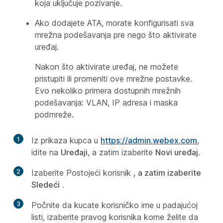
koja uključuje pozivanje.
Ako dodajete ATA, morate konfigurisati sva
mrežna podešavanja pre nego što aktivirate
uređaj.
Nakon što aktivirate uređaj, ne možete
pristupiti ili promeniti ove mrežne postavke.
Evo nekoliko primera dostupnih mrežnih
podešavanja: VLAN, IP adresa i maska
podmreže.
1
Iz prikaza kupca u
https://admin.webex.com
,
idite na
Uređaji
, a zatim izaberite
Novi uređaj
.
2
Izaberite Postojeći korisnik
, a zatim izaberite
Sledeći
.
3
Počnite da kucate korisničko ime u padajućoj
listi, izaberite pravog korisnika kome želite da