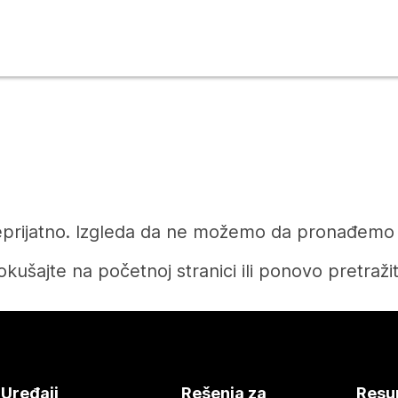
prijatno. Izgleda da ne možemo da pronađemo čl
okušajte na početnoj stranici ili ponovo pretražit
Početak
Uređaji
Rešenja za
Resu
Treba vam odgovor?