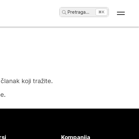
Pretraga
...
⌘K
anak koji tražite.
e.
rsi
Kompanija