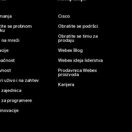
imanja
Cisco
žite se probnom
Obratite se podršci
nku
Obratite se timu za
 na mreži
prodaju
acije
Webex Blog
pačnost
Webex ideja liderstva
ivnost
Prodavnica Webex
proizvoda
ri uživo i na zahtev
Karijera
 zajednica
 za programere
 inovacije