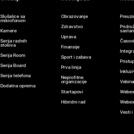
Pošaljite pitanje
Slušalice sa
Obrazovanje
Preuz
mikrofonom
Zdravstvo
Pridru
Kamere
sasta
Uprava
Serija radnih
Časovi
stolova
Finansije
Integr
Serija Room
Sport i zabava
Pristu
Serija Board
Prva linija
Inkluz
Serija telefona
Neprofitne
organizacije
Vebina
Dodatna oprema
Startapovi
Webex
Hibridni rad
Webex
Vesti i