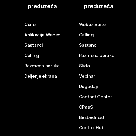
preduzeća
preduzeća
Cene
Webex Suite
Aplikacija Webex
Calling
Sastanci
Sastanci
Calling
Razmena poruka
Razmena poruka
Slido
Deljenje ekrana
Vebinari
Događaji
Contact Center
CPaaS
Bezbednost
Control Hub