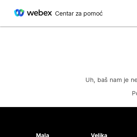
Centar za pomoć
Uh, baš nam je ne
P
Mala
Velika