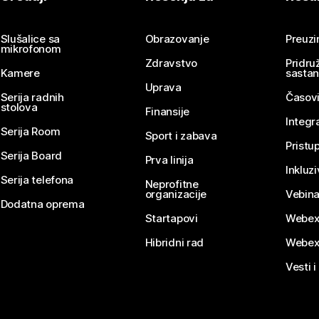
Pošaljite pitanje
Slušalice sa
Obrazovanje
Preuz
mikrofonom
Zdravstvo
Pridru
Kamere
sasta
Uprava
Serija radnih
Časovi
stolova
Finansije
Integr
Serija Room
Sport i zabava
Pristu
Serija Board
Prva linija
Inkluz
Serija telefona
Neprofitne
organizacije
Vebina
Dodatna oprema
Startapovi
Webex
Hibridni rad
Webex
Vesti i