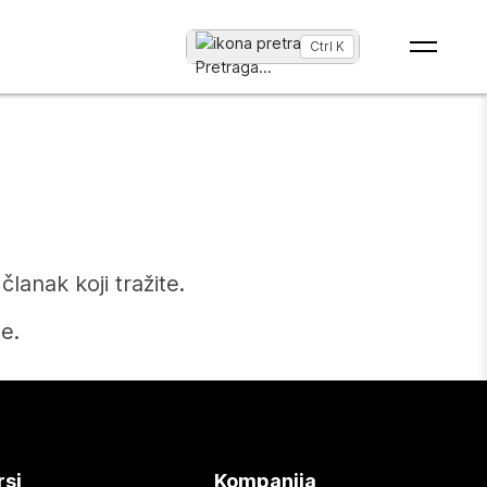
Ctrl K
Pretraga
...
anak koji tražite.
e.
rsi
Kompanija