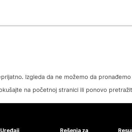
prijatno. Izgleda da ne možemo da pronađemo čl
okušajte na početnoj stranici ili ponovo pretražit
Početak
Uređaji
Rešenja za
Resu
Treba vam odgovor?