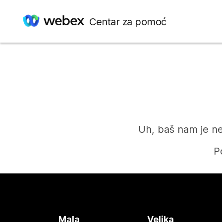
Centar za pomoć
Uh, baš nam je ne
P
Mala
Velika