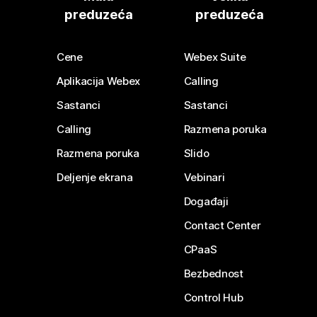
preduzeća
preduzeća
Cene
Webex Suite
Aplikacija Webex
Calling
Sastanci
Sastanci
Calling
Razmena poruka
Razmena poruka
Slido
Deljenje ekrana
Vebinari
Događaji
Contact Center
CPaaS
Bezbednost
Control Hub