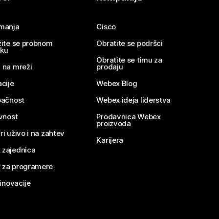
imanja
Cisco
žite se probnom
Obratite se podršci
nku
Obratite se timu za
 na mreži
prodaju
acije
Webex Blog
pačnost
Webex ideja liderstva
ivnost
Prodavnica Webex
proizvoda
ri uživo i na zahtev
Karijera
 zajednica
 za programere
 inovacije