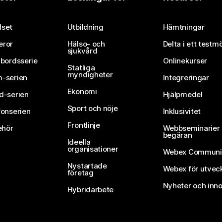
Skicka in en fråga
set
Utbildning
Hämtningar
eror
Hälso- och
Delta i ett testm
sjukvård
vbordsserie
Onlinekurser
Statliga
myndigheter
-serien
Integreringar
Ekonomi
d-serien
Hjälpmedel
Sport och nöje
fonserien
Inklusivitet
Frontlinje
ehör
Webbseminarier 
begäran
Ideella
organisationer
Webex Communi
Nystartade
Webex för utvec
företag
Nyheter och inno
Hybridarbete