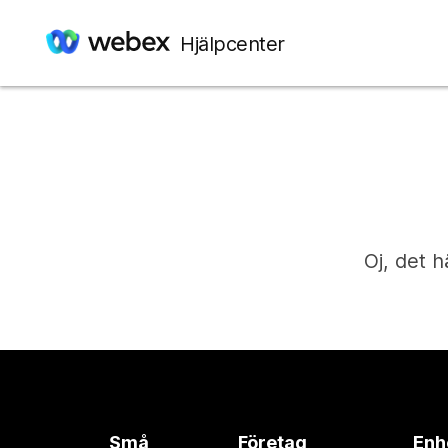
Hjälpcenter
Oj, det h
Små
Företag
Enh