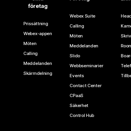
företag
Webex Suite
Head
Prissättning
Calling
Kam
Webex-appen
Möten
Skri
Möten
Meddelanden
Room
Calling
Slido
Boar
Meddelanden
Webbseminarier
Tele
Skärmdelning
Events
Tillb
Contact Center
CPaaS
Säkerhet
Control Hub