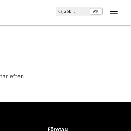
Sök
...
⌘K
tar efter.
Företag