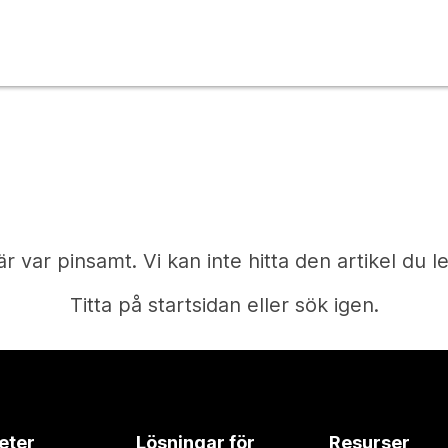
är var pinsamt. Vi kan inte hitta den artikel du le
Titta på startsidan eller sök igen.
Start
eter
Lösningar för
Resurser
Behöver du ett svar?