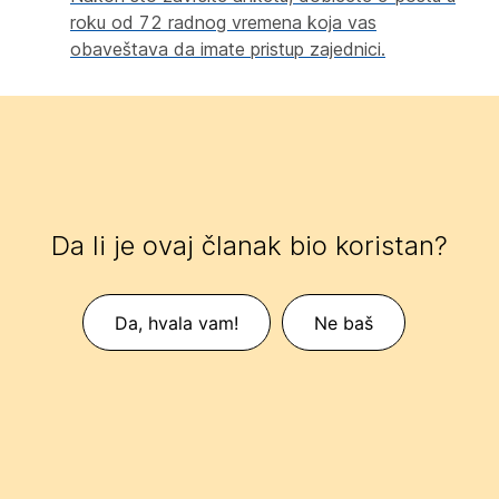
roku od 72 radnog vremena koja vas
obaveštava da imate pristup zajednici.
Da li je ovaj članak bio koristan?
Da, hvala vam!
Ne baš