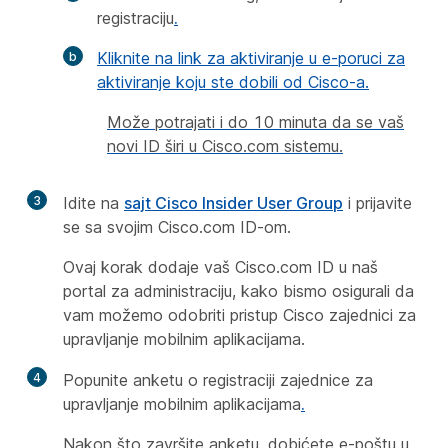
registraciju
.
Kliknite na link za aktiviranje u e-poruci za
aktiviranje koju ste dobili od Cisco-a.
Može potrajati i do 10 minuta da se vaš
novi ID širi u Cisco.com sistemu.
3
Idite na
sajt Cisco Insider User Group
i prijavite
se sa svojim
Cisco.com
ID-om.
Ovaj korak dodaje vaš
Cisco.com
ID u naš
portal za administraciju, kako bismo osigurali da
vam možemo odobriti pristup Cisco zajednici za
upravljanje mobilnim aplikacijama.
4
Popunite anketu o registraciji zajednice za
upravljanje mobilnim aplikacijama
.
Nakon što završite anketu, dobićete e-poštu u