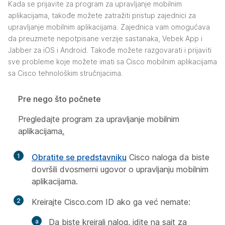
Kada se prijavite za program za upravljanje mobilnim
aplikacijama, takođe možete zatražiti pristup zajednici za
upravljanje mobilnim aplikacijama. Zajednica vam omogućava
da preuzmete nepotpisane verzije sastanaka, Vebek App i
Jabber za iOS i Android. Takođe možete razgovarati i prijaviti
sve probleme koje možete imati sa Cisco mobilnim aplikacijama
sa Cisco tehnološkim stručnjacima.
Pre nego što počnete
Pregledajte program za upravljanje mobilnim
aplikacijama
.
1
Obratite se predstavniku
Cisco naloga da biste
dovršili dvosmerni ugovor o upravljanju mobilnim
aplikacijama.
2
Kreirajte
Cisco.com
ID ako ga već nemate:
Da biste kreirali nalog, idite na sajt za