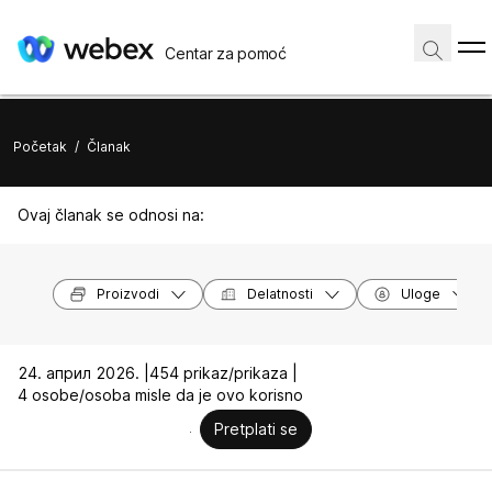
Centar za pomoć
Početak
/
Članak
Ovaj članak se odnosi na:
Proizvodi
Delatnosti
Uloge
24. април 2026. |
454 prikaz/prikaza |
4 osobe/osoba misle da je ovo korisno
Pretplati se