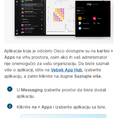
Aplikacije koje je odobrio Cisco dostupne su na
kartici +
Apps
na vrhu prostora, osim ako ih vaš administrator
nije onemogućio za vašu organizaciju. Da biste saznali
više o aplikaciji, idite na
Vebek App Hub
, izaberite
aplikaciju, a zatim kliknite na dugme
Saznajte više
.
1
U
Messaging
izaberite prostor da biste dodali
aplikaciju.
2
Kliknite
na + Apps
i izaberite aplikaciju sa liste.