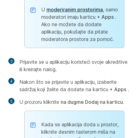
U
moderiranim prostorima
, samo
moderatori imaju karticu
+ Apps
.
Ako ne možete da dodate
aplikaciju, pokušajte da pitate
moderatora prostora za pomoć.
3
Prijavite se u aplikaciju koristeći svoje akreditive
ili kreirajte nalog.
4
Nakon što se prijavite u aplikaciju, izaberite
sadržaj koji želite da dodate na karticu
+ Apps
.
5
U prozoru kliknite
na dugme Dodaj na karticu
.
Kada se aplikacija doda u prostor,
kliknite desnim tasterom miša na