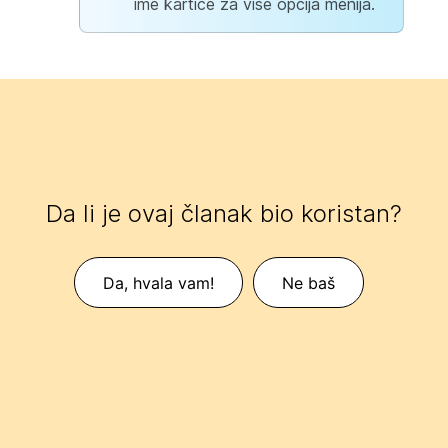
ime kartice za više opcija menija.
Da li je ovaj članak bio koristan?
Da, hvala vam!
Ne baš