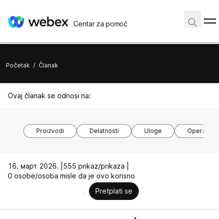
Centar za pomoć
Početak
/
Članak
Ovaj članak se odnosi na:
Proizvodi
Delatnosti
Uloge
Operativni
16. март 2026. |
555 prikaz/prikaza |
0 osobe/osoba misle da je ovo korisno
Pretplati se