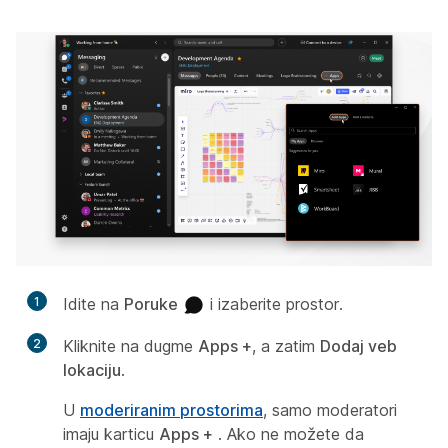
1
Idite na
Poruke
i izaberite prostor.
2
Kliknite na dugme
Apps +
, a zatim
Dodaj veb
lokaciju
.
U
moderiranim prostorima
, samo moderatori
imaju karticu
Apps +
. Ako ne možete da