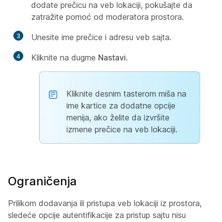
dodate prečicu na veb lokaciji, pokušajte da
zatražite pomoć od moderatora prostora.
3
Unesite ime prečice i adresu veb sajta.
4
Kliknite na dugme
Nastavi
.
Kliknite desnim tasterom miša na
ime kartice za dodatne opcije
menija, ako želite da izvršite
izmene prečice na veb lokaciji.
Ograničenja
Prilikom dodavanja ili pristupa veb lokaciji iz prostora,
sledeće opcije autentifikacije za pristup sajtu nisu