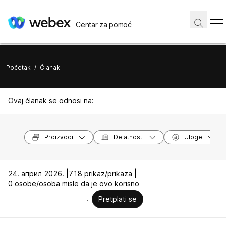
Centar za pomoć
Početak
/
Članak
Ovaj članak se odnosi na:
Proizvodi
Delatnosti
Uloge
24. април 2026. |
718 prikaz/prikaza |
0 osobe/osoba misle da je ovo korisno
Pretplati se