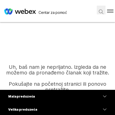
Centar za pomoć
Uh, baš nam je neprijatno. Izgleda da ne
možemo da pronađemo članak koji tražite.
Pokušajte na početnoj stranici ili ponovo
pretražite.
Mala preduzeća
Cene
Velika preduzeća
Početak