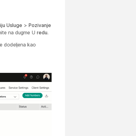
iju Usluge
>
Pozivanje
iknite na dugme U
redu.
je dodeljena kao