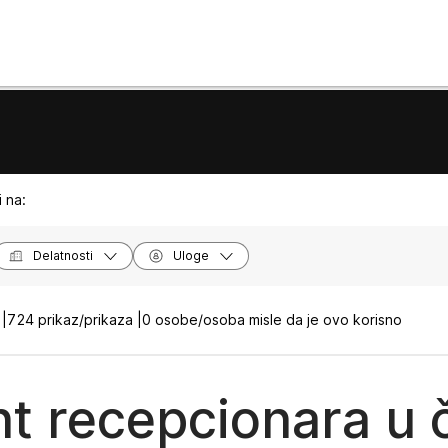
 na:
Delatnosti
Uloge
|
724 prikaz/prikaza |
0 osobe/osoba misle da je ovo korisno
ent recepcionara u 