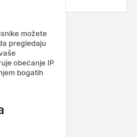
isnike možete
da pregledaju
 vaše
ruje obećanje IP
anjem bogatih
a