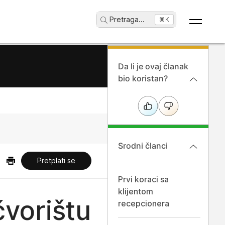
Pretraga
...
⌘K
Da li je ovaj članak
bio koristan?
Srodni članci
Pretplati se
Prvi koraci sa
klijentom
čvorištu
recepcionera