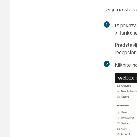
Sigurno ste ve
1
Iz prikaza
>
funkcij
Predstavl
recepciona
2
Kliknite
n