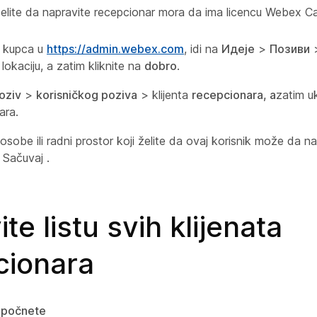
 želite da napravite recepcionar mora da ima licencu Webex Cal
a kupca u
https://admin.webex.com
, idi na
Идеје
>
Позиви
lokaciju, a zatim kliknite na
dobro
.
oziv
>
korisničkog poziva
> klijenta
recepcionara, a
zatim uk
ara.
osobe ili radni prostor koji želite da ovaj korisnik može da na
 Sačuvaj
.
te listu svih klijenata
cionara
 počnete