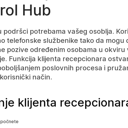
rol Hub
u podršci potrebama vašeg osoblja. Kor
ao telefonske službenike tako da mogu 
ne pozive određenim osobama u okviru
je. Funkcija klijenta recepcionara ostva
 poboljšanjem poslovnih procesa i pruž
korisnički način.
nje klijenta recepcionar
 počnete