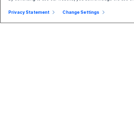
Privacy Statement
Change Settings
Mala
Velika
preduzeća
preduzeća
Cene
Webex Suite
Aplikacija Webex
Calling
Sastanci
Sastanci
Calling
Razmena poruka
Razmena poruka
Slido
Deljenje ekrana
Vebinari
Događaji
Contact Center
CPaaS