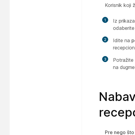
Korisnik koji
1
Iz prikaz
odaberite 
2
Idite na
p
recepcion
3
Potražite 
na dugme
Nabavi
recep
Pre nego što