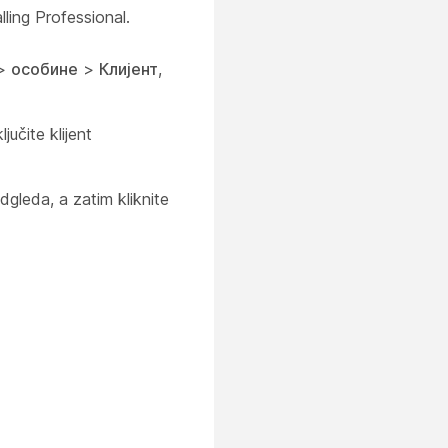
ling Professional.
>
особине
>
Клијент
,
ljučite klijent
dgleda, a zatim kliknite