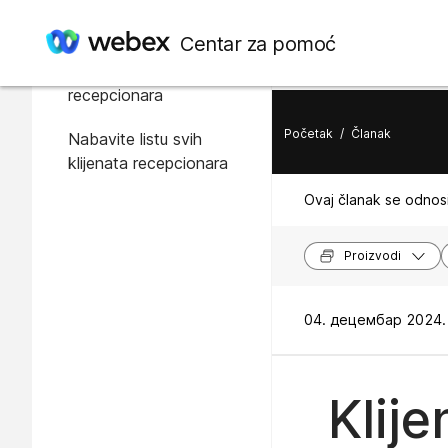
U ovom članku
Centar za pomoć
Kreiranje klijenta
recepcionara
Početak
/
Članak
Nabavite listu svih
klijenata recepcionara
Ovaj članak se odnosi
Proizvodi
04. децембар 2024. 
Klij