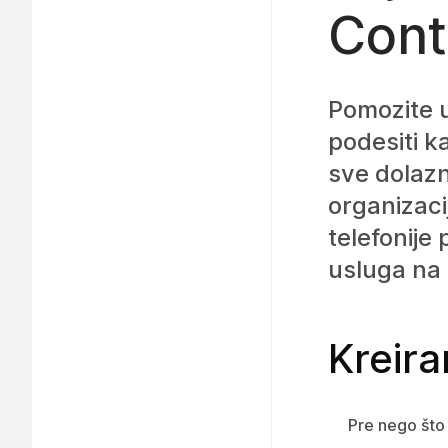
Cont
Pomozite 
podesiti k
sve dolaz
organizaci
telefonije
usluga na 
Kreira
Pre nego što