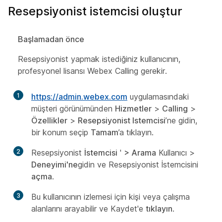
Resepsiyonist istemcisi oluştur
Başlamadan önce
Resepsiyonist yapmak istediğiniz kullanıcının,
profesyonel lisansı Webex Calling gerekir.
1
https://admin.webex.com
uygulamasındaki
müşteri görünümünden
Hizmetler
>
Calling
>
Özellikler
>
Resepsiyonist Istemcisi
’ne gidin,
bir konum seçip
Tamam
’a tıklayın.
2
Resepsiyonist
İstemcisi
'
> Arama
Kullanıcı >
Deneyimi'ne
gidin ve Resepsiyonist İstemcisini
açma
.
3
Bu kullanıcının izlemesi için kişi veya çalışma
alanlarını arayabilir ve Kaydet'e
tıklayın
.