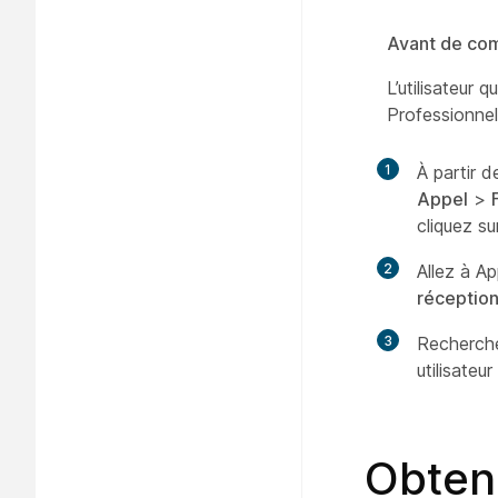
Avant de co
L’utilisateur 
Professionnelle
1
À partir d
Appel
>
cliquez s
2
Allez à A
réception
3
Recherche
utilisateu
Obtene