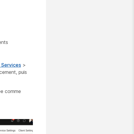
ents
 Services
>
acement, puis
ctée comme