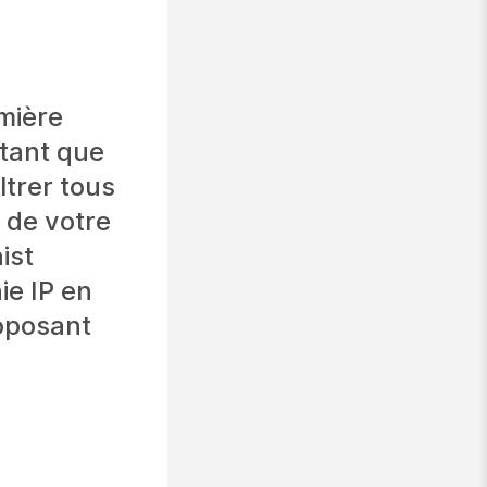
mière
 tant que
ltrer tous
 de votre
ist
ie IP en
roposant