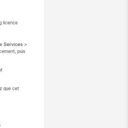
g licence
re
Services
>
cement, puis
nt
z que cet
s