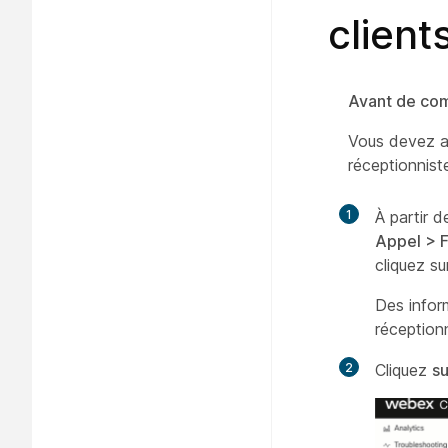
client
Avant de co
Vous devez avo
réceptionnist
1
À partir d
Appel >
F
cliquez s
Des infor
réception
2
Cliquez
su