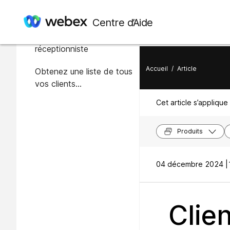
Dans cet article
Centre d’Aide
Créer un client
réceptionniste
Accueil
/
Article
Obtenez une liste de tous
vos clients
réceptionnistes
Cet article s’applique 
Produits
04 décembre 2024 |
Clie