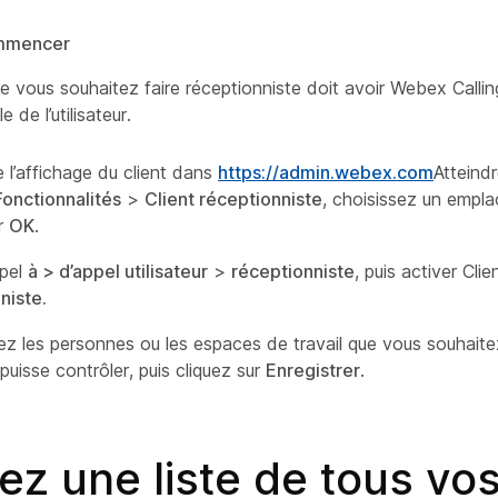
mmencer
que vous souhaitez faire réceptionniste doit avoir Webex Callin
 de l’utilisateur.
e l’affichage du client dans
https://admin.webex.com
Atteind
Fonctionnalités
>
Client réceptionniste
, choisissez un empla
ur
OK
.
ppel
à >
d’appel utilisateur
>
réceptionniste
, puis activer Clie
niste.
z les personnes ou les espaces de travail que vous souhaite
r puisse contrôler, puis cliquez sur
Enregistrer
.
z une liste de tous vo