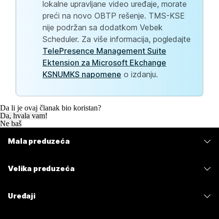
lokalne upravljane video uređaje, morate
preći na novo OBTP rešenje. TMS-KSE
nije podržan sa dodatkom Vebek
Scheduler. Za više informacija, pogledajte
TelePresence Management Suite
Ektension za Microsoft Ekchange
KSNUMKS napomene
o izdanju.
Da li je ovaj članak bio koristan?
Da, hvala vam!
Ne baš
Mala preduzeća
Cene
Velika preduzeća
Aplikacija Webex
Webex Suite
Uređaji
Sastanci
Calling
Slušalice sa mikrofonom
Calling