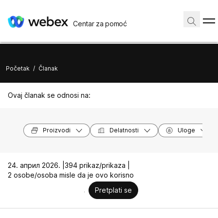
Centar za pomoć
Početak
/
Članak
Ovaj članak se odnosi na:
Proizvodi
Delatnosti
Uloge
24. април 2026. |
394 prikaz/prikaza |
2 osobe/osoba misle da je ovo korisno
Pretplati se