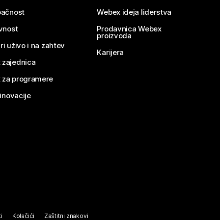
pačnost
Webex ideja liderstva
ivnost
Prodavnica Webex
proizvoda
ri uživo i na zahtev
Karijera
 zajednica
 za programere
 inovacije
i
Kolačići
Zaštitni znakovi