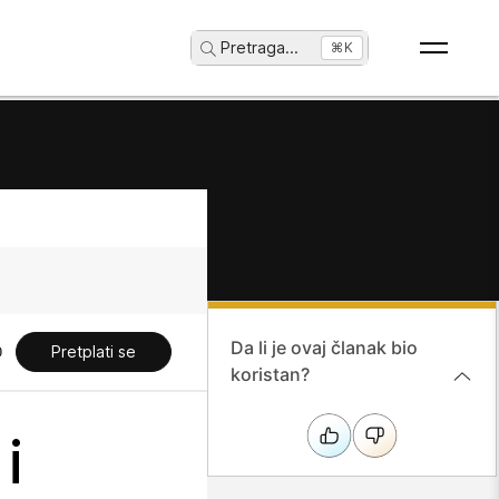
Pretraga
...
⌘K
Da li je ovaj članak bio
Pretplati se
koristan?
i