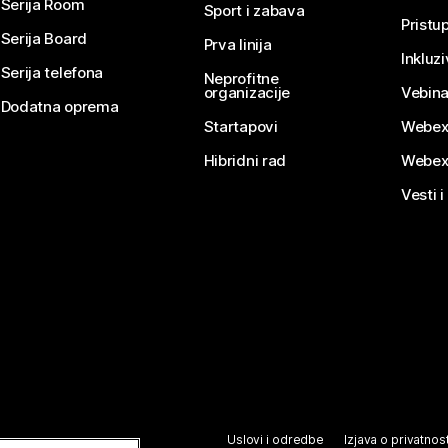
Serija Room
Sport i zabava
Pristu
Serija Board
Prva linija
Inkluz
Serija telefona
Neprofitne
organizacije
Vebina
Dodatna oprema
Startapovi
Webex
Hibridni rad
Webex
Vesti i
Uslovi i odredbe
Izjava o privatnost