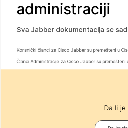
administraciji
Sva Jabber dokumentacija se sad
Korisnički članci za Cisco Jabber su premešteni u Cis
Članci Administracije za Cisco Jabber su premešteni u
Da li je
Da, hvala