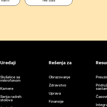
Uređaji
Rešenja za
Resu
Slušalice sa
Obrazovanje
Preuz
mikrofonom
Zdravstvo
Pridru
Kamere
sasta
Uprava
Serija radnih
Časovi
stolova
Finansije
Integr