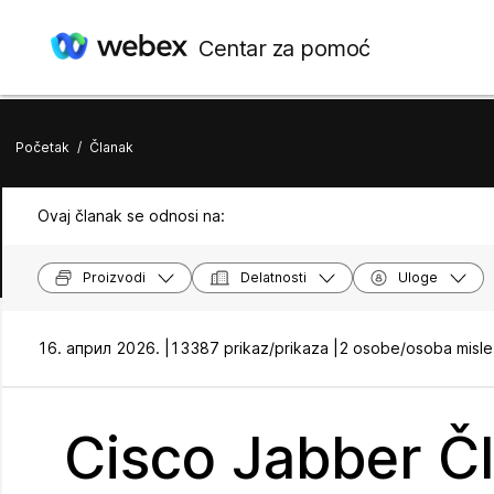
Centar za pomoć
Početak
/
Članak
Ovaj članak se odnosi na:
Proizvodi
Delatnosti
Uloge
16. април 2026. |
13387 prikaz/prikaza |
2 osobe/osoba misle 
Cisco Jabber Čl