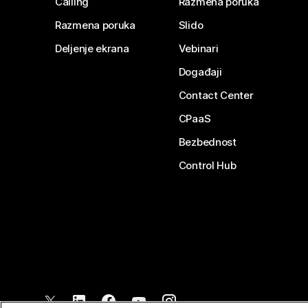
Calling
Razmena poruka
Razmena poruka
Slido
Deljenje ekrana
Vebinari
Događaji
Contact Center
CPaaS
Bezbednost
Control Hub