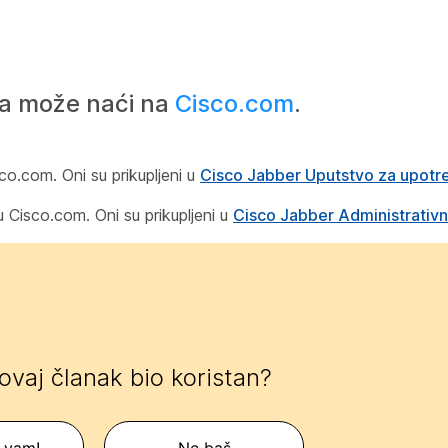
a može naći na
Cisco.com
.
co.com. Oni su prikupljeni u
Cisco Jabber Uputstvo za upotr
 Cisco.com. Oni su prikupljeni u
Cisco Jabber Administrativn
 ovaj članak bio koristan?
 vam!
Ne baš