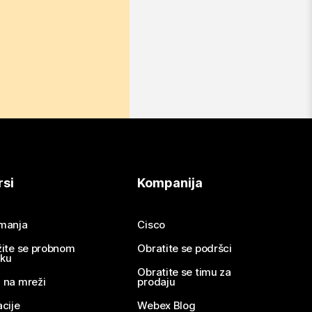
rsi
Kompanija
imanja
Cisco
žite se probnom
Obratite se podršci
nku
Obratite se timu za
 na mreži
prodaju
acije
Webex Blog