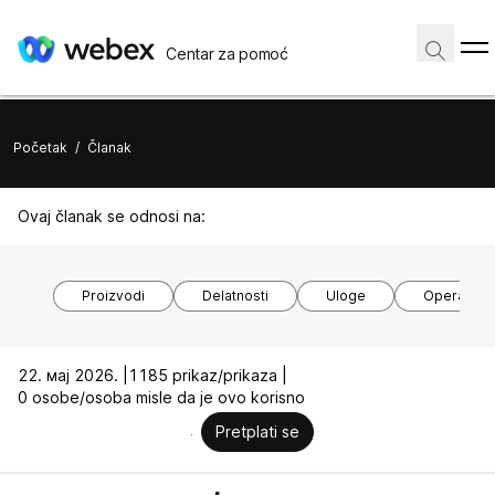
Centar za pomoć
Početak
/
Članak
Ovaj članak se odnosi na:
Proizvodi
Delatnosti
Uloge
Operativni
22. мај 2026. |
1185 prikaz/prikaza |
0 osobe/osoba misle da je ovo korisno
Pretplati se