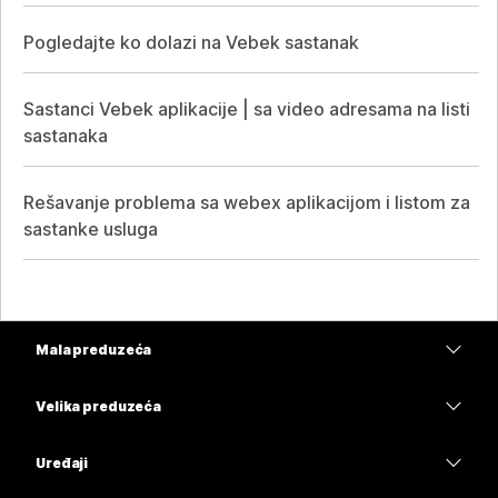
Pogledajte ko dolazi na Vebek sastanak
Sastanci Vebek aplikacije | sa video adresama na listi
sastanaka
Rešavanje problema sa webex aplikacijom i listom za
sastanke usluga
Mala preduzeća
Cene
Velika preduzeća
Aplikacija Webex
Webex Suite
Uređaji
Sastanci
Calling