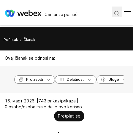
Centar za pomoć
Početak
/
Članak
Ovaj članak se odnosi na:
Proizvodi
Delatnosti
Uloge
16. март 2026. |
743 prikaz/prikaza |
0 osobe/osoba misle da je ovo korisno
Pretplati se