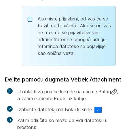
Ako niste prijavljeni, od vas će se
tražiti da to učinite. Ako se od vas
ne traži da se prijavite jer vaš
administrator ne omogući uslugu,
referenca datoteke se pojavljuje
kao obična veza.
Delite pomoću dugmeta Vebek Attachment
U oblasti za poruke kliknite na dugme
Prilog
,
a zatim izaberite
Podeli iz kutije
.
Izaberite datoteku na Bok i kliknite .
Zatim odlučite ko može da vidi datoteku u
prostoru: