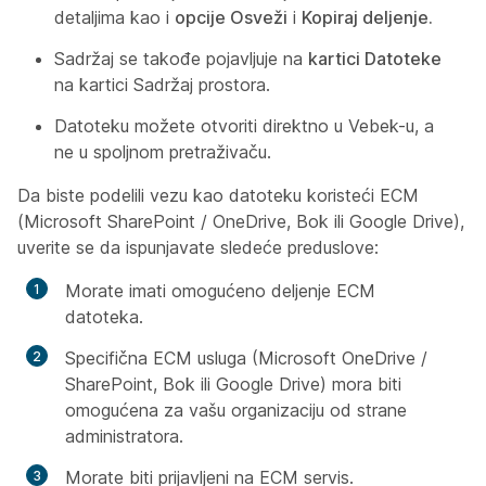
detaljima kao i
opcije Osveži
i
Kopiraj deljenje.
Sadržaj se takođe pojavljuje na
kartici Datoteke
na kartici Sadržaj prostora
.
Datoteku možete otvoriti direktno u Vebek-u, a
ne u spoljnom pretraživaču.
Da biste podelili vezu kao datoteku koristeći ECM
(Microsoft SharePoint / OneDrive, Bok ili Google Drive),
uverite se da ispunjavate sledeće preduslove:
Morate imati omogućeno deljenje ECM
datoteka.
Specifična ECM usluga (Microsoft OneDrive /
SharePoint, Bok ili Google Drive) mora biti
omogućena za vašu organizaciju od strane
administratora.
Morate biti prijavljeni na ECM servis.