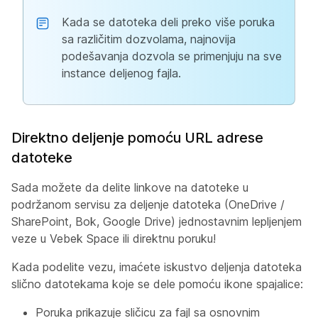
Kada se datoteka deli preko više poruka
sa različitim dozvolama, najnovija
podešavanja dozvola se primenjuju na sve
instance deljenog fajla.
Direktno deljenje pomoću URL adrese
datoteke
Sada možete da delite linkove na datoteke u
podržanom servisu za deljenje datoteka (OneDrive /
SharePoint, Bok, Google Drive) jednostavnim lepljenjem
veze u Vebek Space ili direktnu poruku!
Kada podelite vezu, imaćete iskustvo deljenja datoteka
slično datotekama koje se dele pomoću ikone spajalice:
Poruka prikazuje sličicu za fajl sa osnovnim