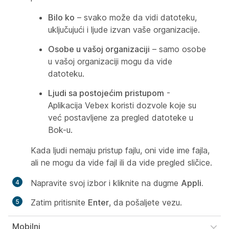
Bilo ko
– svako može da vidi datoteku,
uključujući i ljude izvan vaše organizacije.
Osobe u vašoj organizaciji
– samo osobe
u vašoj organizaciji mogu da vide
datoteku.
Ljudi sa postojećim pristupom
-
Aplikacija Vebex koristi dozvole koje su
već postavljene za pregled datoteke u
Bok-u.
Kada ljudi nemaju pristup fajlu, oni vide ime fajla,
ali ne mogu da vide fajl ili da vide pregled sličice.
Napravite svoj izbor i kliknite na dugme
Appli.
Zatim pritisnite
Enter
, da pošaljete vezu.
Mobilni