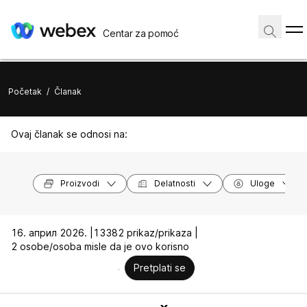
Centar za pomoć
Početak
/
Članak
Ovaj članak se odnosi na:
Proizvodi
Delatnosti
Uloge
16. април 2026. |
13382 prikaz/prikaza |
2 osobe/osoba misle da je ovo korisno
Pretplati se