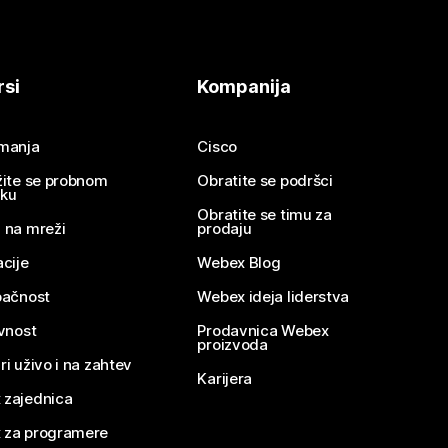
rsi
Kompanija
imanja
Cisco
žite se probnom
Obratite se podršci
nku
Obratite se timu za
 na mreži
prodaju
acije
Webex Blog
pačnost
Webex ideja liderstva
ivnost
Prodavnica Webex
proizvoda
ri uživo i na zahtev
Karijera
 zajednica
 za programere