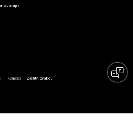
 inovacije
i
Kolačići
Zaštitni znakovi