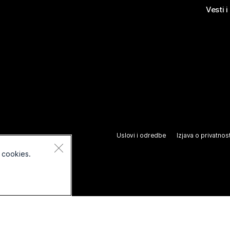
Vesti i
Uslovi i odredbe
Izjava o privatnost
 cookies.