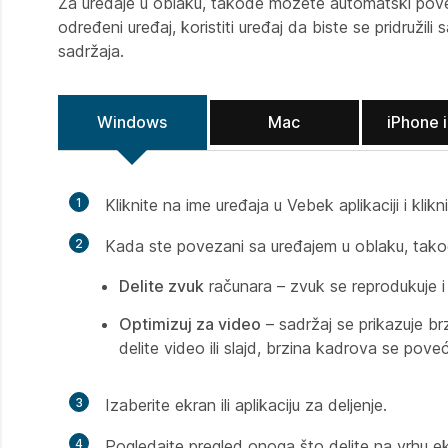
Za uređaje u oblaku, takođe možete automatski povez
određeni uređaj, koristiti uređaj da biste se pridružili 
sadržaja.
Windows
Mac
iPhone i
1
Kliknite na ime uređaja u Vebek aplikaciji i klikn
2
Kada ste povezani sa uređajem u oblaku, takođ
Delite zvuk
računara – zvuk se reprodukuje i
Optimizuj za video
– sadržaj se prikazuje br
delite video ili slajd, brzina kadrova se pove
3
Izaberite ekran ili aplikaciju za deljenje.
4
Pogledajte pregled onoga što delite na vrhu e