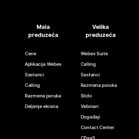
Mala
Velika
preduzeća
preduzeća
Cene
Webex Suite
Aplikacija Webex
Calling
Sastanci
Sastanci
Calling
Razmena poruka
Razmena poruka
Slido
Deljenje ekrana
Vebinari
Događaji
Contact Center
CPaaS