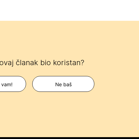
 ovaj članak bio koristan?
 vam!
Ne baš