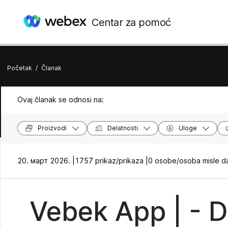
Centar za pomoć
Početak
/
Članak
Ovaj članak se odnosi na:
Proizvodi
Delatnosti
Uloge
20. март 2026. |
1757 prikaz/prikaza |
0 osobe/osoba misle da
Vebek App | - D