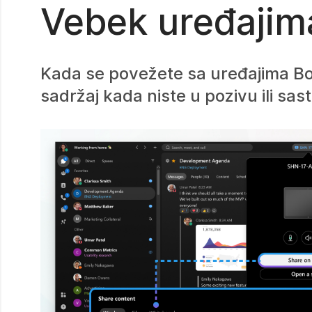
Vebek uređajim
Kada se povežete sa uređajima Boa
sadržaj kada niste u pozivu ili sa