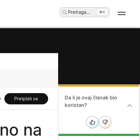
Pretraga
...
⌘K
Da li je ovaj članak bio
Pretplati se
koristan?
čno na