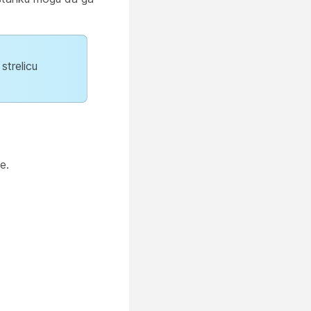
strelicu
e.