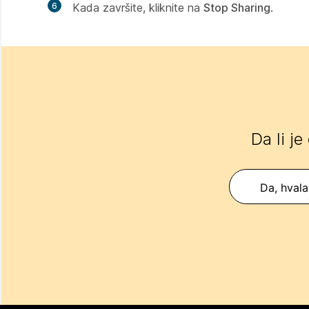
6
Kada završite, kliknite na
Stop Sharing
.
Da li je
Da, hvala