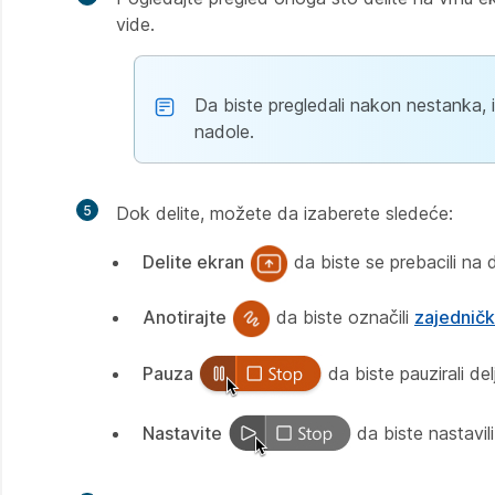
vide.
Da biste pregledali nakon nestanka, id
nadole.
5
Dok delite, možete da izaberete sledeće:
Delite ekran
da biste se prebacili na d
Anotirajte
da biste označili
zajedničk
Pauza
da biste pauzirali delj
Nastavite
da biste nastavili 