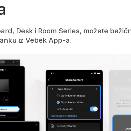
a
rd, Desk i Room Series, možete bežično
stanku iz Vebek App-a.