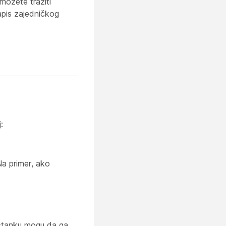
možete tražiti
 zapis zajedničkog
:
Na primer, ako
sastanku mogu da ga