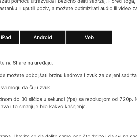
ati pomoću ultrazvuka i bežično deliti sadržaj. Pored toga, 
sastanku ili uputili poziv, a možete optimizirati audio ili video
 iPad
Android
Veb
ite
na Share na uređaju
.
e možete poboljšati brzinu kadrova i zvuk za deljeni sadržaj
 svi mogu da čuju zvuk.
zinom do 30 sličica u sekundi (fps) sa rezolucijom od 720p. 
ćava i to smanjuje bilo kakvo kašnjenje.
krana. Uverite se da delite samo ono što želite i da svi na 