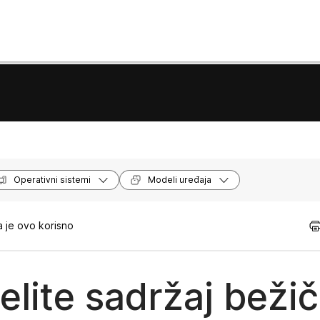
Operativni sistemi
Modeli uređaja
 je ovo korisno
elite sadržaj beži