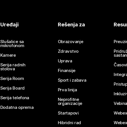
Uređaji
Rešenja za
Resu
Slušalice sa
Obrazovanje
Preuz
mikrofonom
Zdravstvo
Pridru
Kamere
sasta
Uprava
Serija radnih
Časovi
stolova
Finansije
Integr
Serija Room
Sport i zabava
Pristu
Serija Board
Prva linija
Inkluz
Serija telefona
Neprofitne
organizacije
Vebina
Dodatna oprema
Startapovi
Webex
Hibridni rad
Webex