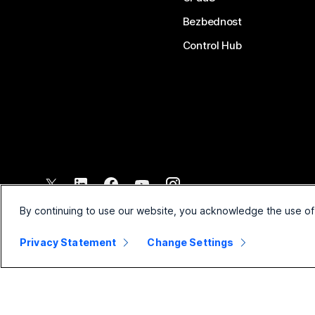
Bezbednost
Control Hub
©
2026
Cisco i/ili povezana pravna lica. Sva prava zadržana.
By continuing to use our website, you acknowledge the use of
Privacy Statement
Change Settings