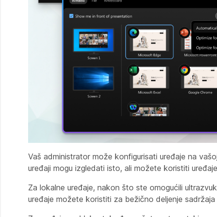
Vaš administrator može konfigurisati uređaje na vašoj 
uređaji mogu izgledati isto, ali možete koristiti uređaje
Za lokalne uređaje, nakon što ste omogućili ultrazvu
uređaje možete koristiti za bežično deljenje sadržaja sa