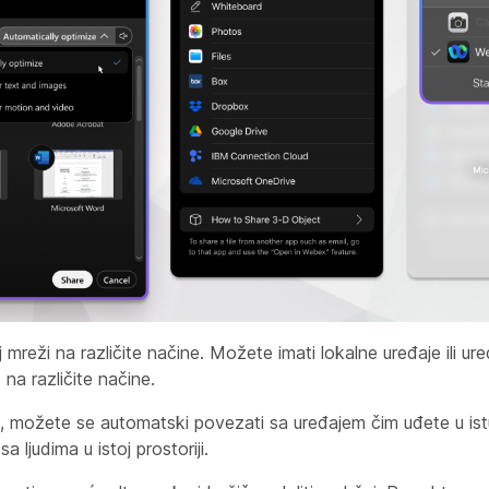
mreži na različite načine. Možete imati lokalne uređaje ili ure
 na različite načine.
k, možete se automatski povezati sa uređajem čim uđete u istu
 ljudima u istoj prostoriji.