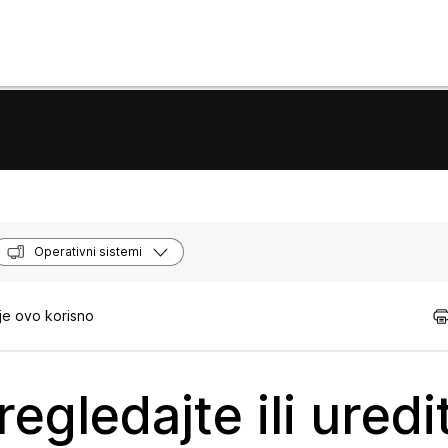
Operativni sistemi
je ovo korisno
egledajte ili uredi