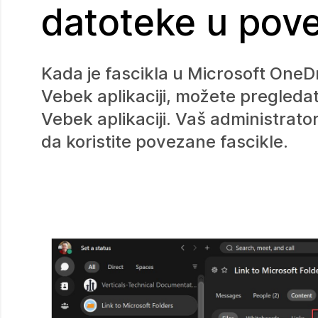
datoteke u pove
Kada je fascikla u Microsoft OneD
Vebek aplikaciji, možete pregledati
Vebek aplikaciji. Vaš administrat
da koristite povezane fascikle.