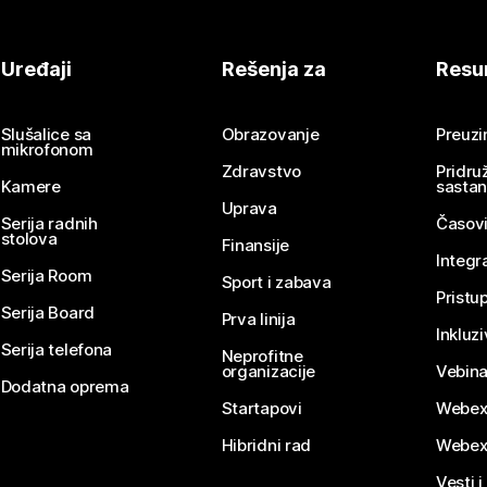
Uređaji
Rešenja za
Resu
Slušalice sa
Obrazovanje
Preuz
mikrofonom
Zdravstvo
Pridru
Kamere
sasta
Uprava
Serija radnih
Časovi
stolova
Finansije
Integr
Serija Room
Sport i zabava
Pristu
Serija Board
Prva linija
Inkluz
Serija telefona
Neprofitne
organizacije
Vebina
Dodatna oprema
Startapovi
Webex
Hibridni rad
Webex
Vesti i