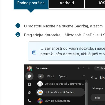
Radna površina
Android
iO
U prostoru kliknite na dugme
Sadržaj
, a zatim 
Pregledajte datoteke u Microsoft OneDrive ili 
U zavisnosti od vaših dozvola, imaće
pretraživača datoteka, uključujući otpr