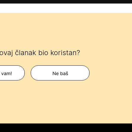
 ovaj članak bio koristan?
 vam!
Ne baš