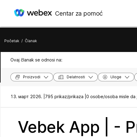
Centar za pomoć
Početak
/
Članak
Ovaj članak se odnosi na:
Proizvodi
Delatnosti
Uloge
13. март 2026. |
795 prikaz/prikaza |
0 osobe/osoba misle da 
Vebek App | - Pr