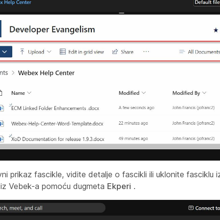
rikaz fascikle, vidite detalje o fascikli ili uklonite fasciklu 
ač iz Vebek-a pomoću dugmeta
Ekperi
.