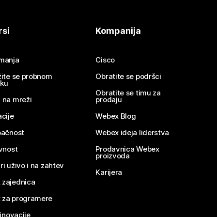
rsi
Kompanija
imanja
Cisco
žite se probnom
Obratite se podršci
nku
Obratite se timu za
 na mreži
prodaju
acije
Webex Blog
pačnost
Webex ideja liderstva
ivnost
Prodavnica Webex
proizvoda
ri uživo i na zahtev
Karijera
 zajednica
 za programere
 inovacije