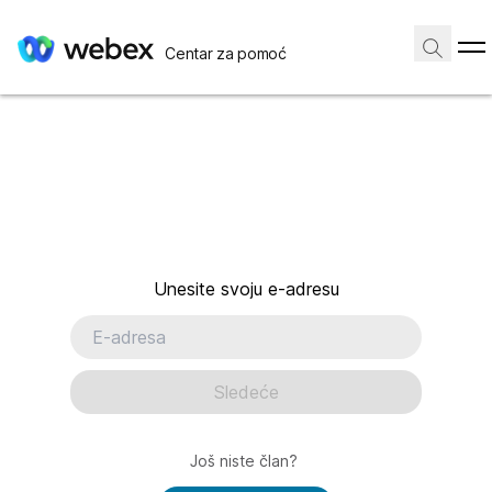
Centar za pomoć
Unesite svoju e-adresu
Sledeće
Još niste član?