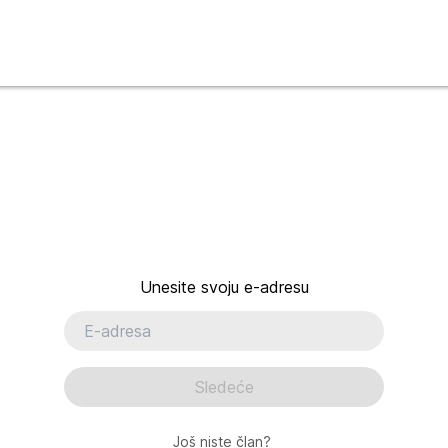
Unesite svoju e-adresu
Sledeće
Još niste član?