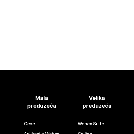
Mala
Velika
preduzeća
preduzeća
Cene
Webex Suite
Aplikacija Webex
Calling