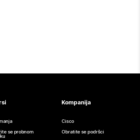
rsi
Kompanija
imanja
Cisco
žite se probnom
Obratite se podršci
nku