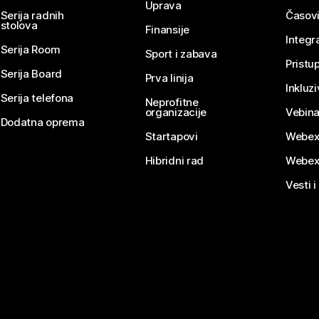
Uprava
Serija radnih
Časovi
stolova
Finansije
Integr
Serija Room
Sport i zabava
Pristu
Serija Board
Prva linija
Inkluz
Serija telefona
Neprofitne
organizacije
Vebina
Dodatna oprema
Startapovi
Webex
Hibridni rad
Webex
Vesti i