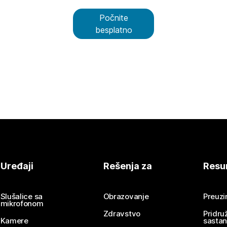
Počnite
besplatno
Uređaji
Rešenja za
Resu
Slušalice sa
Obrazovanje
Preuz
mikrofonom
Zdravstvo
Pridru
Kamere
sasta