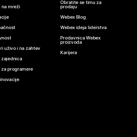
Obratite se timu za
 na mreži
prodaju
acije
Webex Blog
pačnost
Webex ideja liderstva
ivnost
Prodavnica Webex
proizvoda
ri uživo i na zahtev
Karijera
 zajednica
 za programere
 inovacije