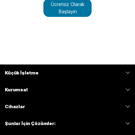
Ücretsiz Olarak
Başlayın
Küçük İşletme
Fiyatlar
Kurumsal
Webex Uygulaması
Webex Suite
Cihazlar
Meetings
Calling
kulaklıklar
Calling
Şunlar İçin Çözümler:
Meetings
Kameralar
Mesajlaşma
Eğitim