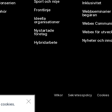
Sport och nöje
fonserien
Inklusivitet
Frontlinje
ehör
Webbseminarier 
begäran
Ideella
organisationer
Webex Communi
Nystartade
Webex för utvec
företag
Nyheter och inno
Hybridarbete
Villkor
Sekretesspolicy
Cookies
 cookies.