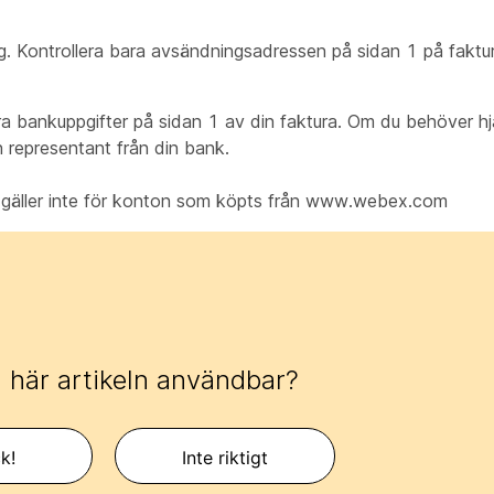
ig. Kontrollera bara avsändningsadressen på sidan 1 på faktu
åra bankuppgifter på sidan 1 av din faktura. Om du behöver h
n representant från din bank.
e gäller inte för konton som köpts från www.webex.com
 här artikeln användbar?
k!
Inte riktigt