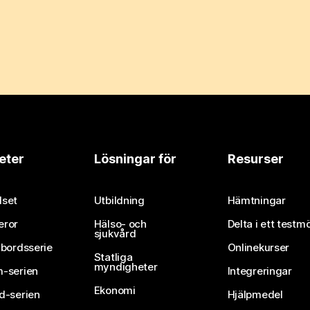
eter
Lösningar för
Resurser
set
Utbildning
Hämtningar
eror
Hälso- och
Delta i ett testm
sjukvård
vbordsserie
Onlinekurser
Statliga
myndigheter
-serien
Integreringar
Ekonomi
d-serien
Hjälpmedel