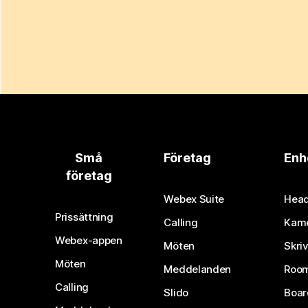
Små
Företag
Enh
företag
Webex Suite
Head
Prissättning
Calling
Kam
Webex-appen
Möten
Skri
Möten
Meddelanden
Room
Calling
Slido
Boar