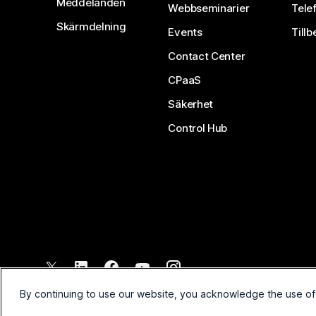
Meddelanden
Webbseminarier
Tele
Skärmdelning
Events
Tillb
Contact Center
CPaaS
Säkerhet
Control Hub
©
2026
Cisco och/eller dess dotterbolag. Med ensamrätt.
By continuing to use our website, you acknowledge the use of