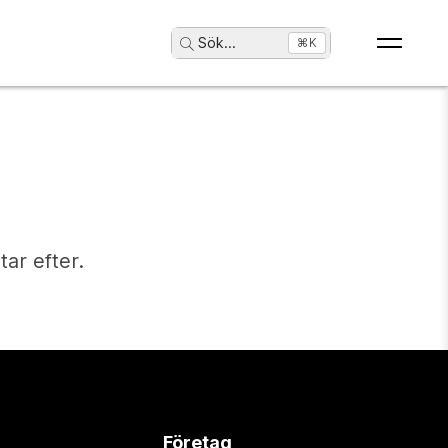
Sök
...
⌘K
tar efter.
Företag