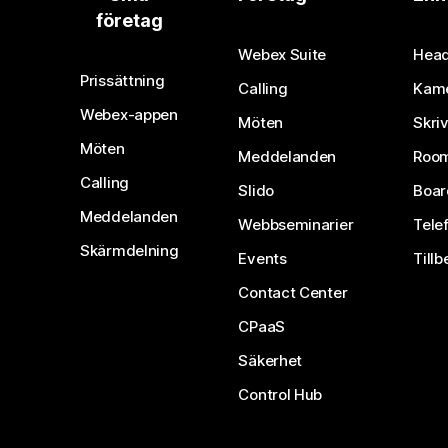
företag
Webex Suite
Head
Prissättning
Calling
Kam
Webex-appen
Möten
Skri
Möten
Meddelanden
Room
Calling
Slido
Boar
Meddelanden
Webbseminarier
Tele
Skärmdelning
Events
Tillb
Contact Center
CPaaS
Säkerhet
Control Hub