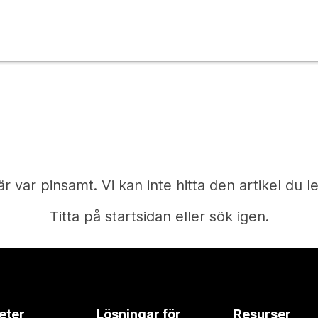
är var pinsamt. Vi kan inte hitta den artikel du le
Titta på startsidan eller sök igen.
Start
eter
Lösningar för
Resurser
Behöver du ett svar?