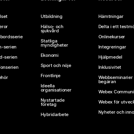
Skicka in en fråga
set
Utbildning
Hämtningar
eror
Hälso- och
Delta i ett testm
sjukvård
vbordsserie
Onlinekurser
Statliga
myndigheter
-serien
Integreringar
Ekonomi
d-serien
Hjälpmedel
Sport och nöje
fonserien
Inklusivitet
Frontlinje
ehör
Webbseminarier 
begäran
Ideella
organisationer
Webex Communi
Nystartade
Webex för utvec
företag
Nyheter och inno
Hybridarbete