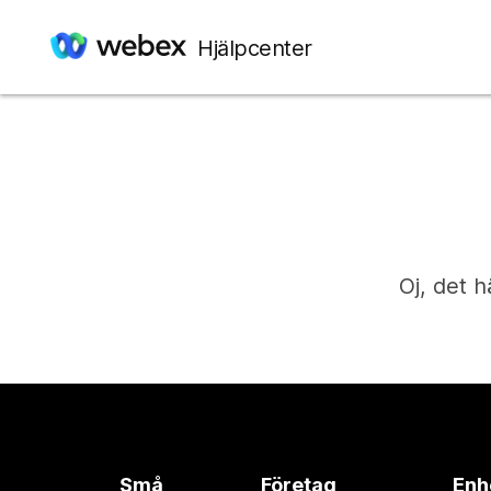
Hjälpcenter
Oj, det h
Små
Företag
Enh