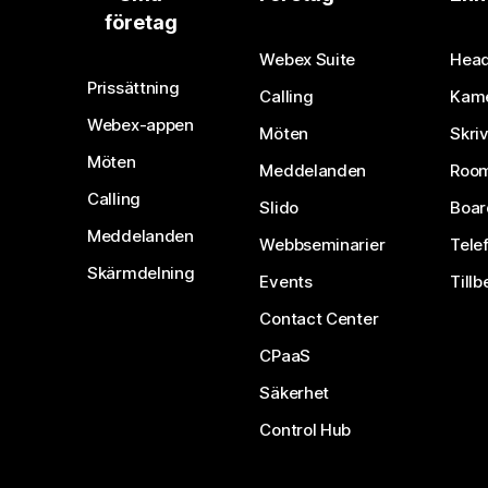
företag
Webex Suite
Head
Prissättning
Calling
Kam
Webex-appen
Möten
Skri
Möten
Meddelanden
Room
Calling
Slido
Boar
Meddelanden
Webbseminarier
Tele
Skärmdelning
Events
Tillb
Contact Center
CPaaS
Säkerhet
Control Hub