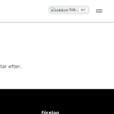
Sök
...
⌘K
tar efter.
Företag