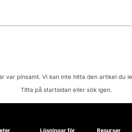
är var pinsamt. Vi kan inte hitta den artikel du le
Titta på startsidan eller sök igen.
Start
eter
Lösningar för
Resurser
Behöver du ett svar?