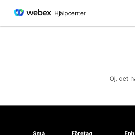
Hjälpcenter
Oj, det h
Små
Företag
Enh