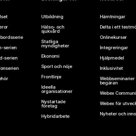
Skicka in en fråga
set
Utbildning
Hämtningar
eror
Hälso- och
Delta i ett testm
sjukvård
vbordsserie
Onlinekurser
Statliga
myndigheter
-serien
Integreringar
Ekonomi
d-serien
Hjälpmedel
Sport och nöje
fonserien
Inklusivitet
Frontlinje
ehör
Webbseminarier 
begäran
Ideella
organisationer
Webex Communi
Nystartade
Webex för utvec
företag
Nyheter och inno
Hybridarbete